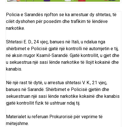
Policia e Sarandës njofton se ka arrestuar dy shtetas, të
cilët dyshohen për posedim dhe trafikim të lëndëve
narkotike.
Shtetasi E. D., 24 vjeç, banues në Itali, u ndalua nga
shërbimet e Policisë gjatë një kontrolli në automjetin e tij,
në aksin rrugor Ksamil-Sarandë. Gjatë kontrollit, u gjet dhe
u sekuestrua një sasi lënde narkotike të llojit kokainë dhe
kanabis.
Në një rast të dytë, u arrestua shtetasi V. K., 21 vjeç,
banues në Sarandë. Shërbimet e Policisë gjetën dhe
sekuestruan një sasi lënde narkotike kokainë dhe kanabis
gjatë kontrollit fizik të ushtruar ndaj tij.
Materialet iu referuan Prokurorisë për veprime të
mëtejshme.