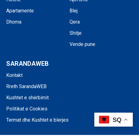
Apartamente
Blej
Dhoma
Qera
Shitje
Vende pune
SARANDAWEB
Kontakt
Rreth SarandaWEB
Kushtet e shërbimit
Politikat e Cookies
SQ
Termat dhe Kushtet e blerjes