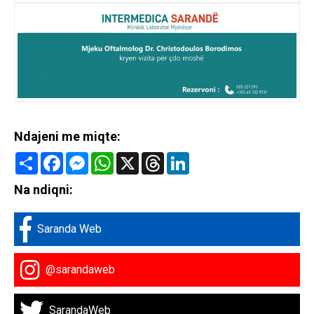
Ndajeni me miqte:
Share
Facebook
Messenger
WhatsApp
X
Threads
LinkedIn
Na ndiqni:
Saranda Web
@sarandaweb
SarandaWeb