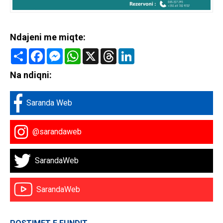
Ndajeni me miqte:
Share
Facebook
Messenger
WhatsApp
X
Threads
LinkedIn
Na ndiqni:
Saranda Web
@sarandaweb
SarandaWeb
SarandaWeb