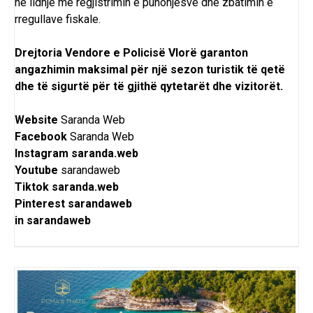
në lidhje me regjistrimin e punonjësve dhe zbatimin e
rregullave fiskale.
Drejtoria Vendore e Policisë Vlorë garanton
angazhimin maksimal për një sezon turistik të qetë
dhe të sigurtë për të gjithë qytetarët dhe vizitorët.
Website
Saranda Web
Facebook
Saranda Web
Instagram
saranda.web
Youtube
sarandaweb
Tiktok
saranda.web
Pinterest
sarandaweb
in
sarandaweb