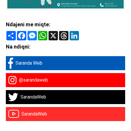
Ndajeni me miqte:
Share
Facebook
Messenger
WhatsApp
X
Threads
LinkedIn
Na ndiqni:
Saranda Web
@sarandaweb
SarandaWeb
SarandaWeb