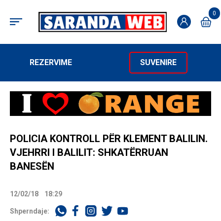
0
REZERVIME
SUVENIRE
POLICIA KONTROLL PËR KLEMENT BALILIN.
VJEHRRI I BALILIT: SHKATËRRUAN
BANESËN
12/02/18
18:29
Shperndaje: