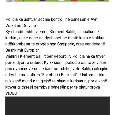
Policia ka ushtuar sot një kontroll në banesën e Avni
Veizit në Delvinë.
Ky i fundit është vjehrri i Klement Balilit, i shpallur në
kërkim, duke qene se dyshohet se është koka e trafikut
ndërkombëtar të drogës nga Shqipëria, drejt vendeve të
Bashkimit Evropian.
Vjehrri i Klement Balilit për Report TV:Policia na ka thyer
porta, dyert e dritaret Ky aksioni i policisë është zhvilluar
pas dyshimeve se në banesë fshihej vetë Balili, i cili njihet
ndryshe me nofkën “Eskobari i Ballkanit” . Uniformat blu
nuk kanë mundur ta gjejnë të shumë-kërkuarin, por e kanë
kthyer gjithsesi përmbys banesën për të gjetur prova.
VIDEO