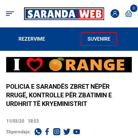
0
REZERVIME
SUVENIRE
POLICIA E SARANDËS ZBRET NËPËR
RRUGË, KONTROLLE PËR ZBATIMIN E
URDHRIT TË KRYEMINISTRIT
11/03/20
18:53
Shperndaje: