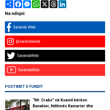
Share
Facebook
Messenger
WhatsApp
X
Threads
LinkedIn
Na ndiqni:
Saranda Web
@sarandaweb
SarandaWeb
SarandaWeb
POSTIMET E FUNDIT
“Mr. Crabs” në Ksamil kërkon
Banakier, Ndihmës Kamarier dhe