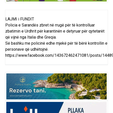
LAJMI i FUNDIT
Policia e Sarandës zbret në rrugë për të kontrolluar
zbatimin e Urdhrit për karantinën e detyruar për qytetarët
që vijnë nga Italia dhe Greqia.
Së bashku me policinë edhe mjekë për të bërë kontrollin e
personave që udhëtojnë.
https://www.facebook.com/143672462471081/posts/144