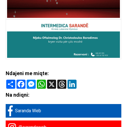
Ndajeni me miqte:
Share
Facebook
Messenger
WhatsApp
X
Threads
LinkedIn
Na ndiqni:
Saranda Web