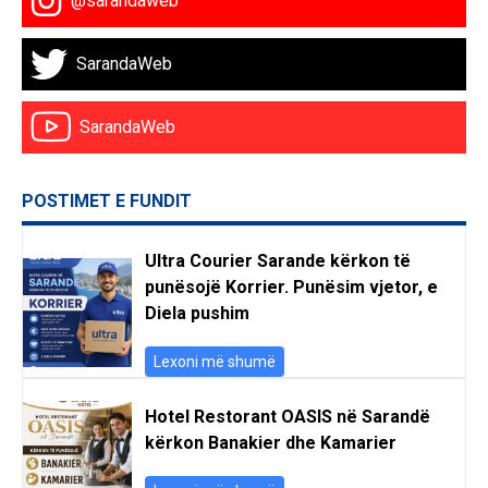
@sarandaweb
SarandaWeb
SarandaWeb
POSTIMET E FUNDIT
Ultra Courier Sarande kërkon të
punësojë Korrier. Punësim vjetor, e
Diela pushim
Lexoni më shumë
Hotel Restorant OASIS në Sarandë
kërkon Banakier dhe Kamarier