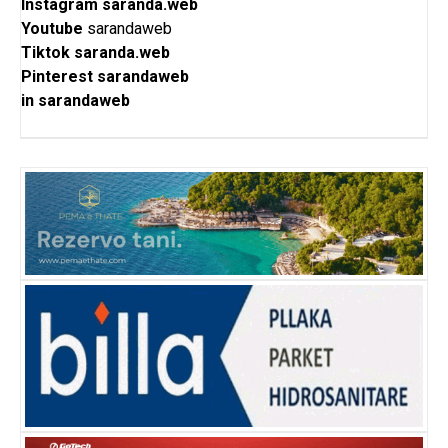
Instagram
saranda.web
Youtube
sarandaweb
Tiktok
saranda.web
Pinterest
sarandaweb
in
sarandaweb