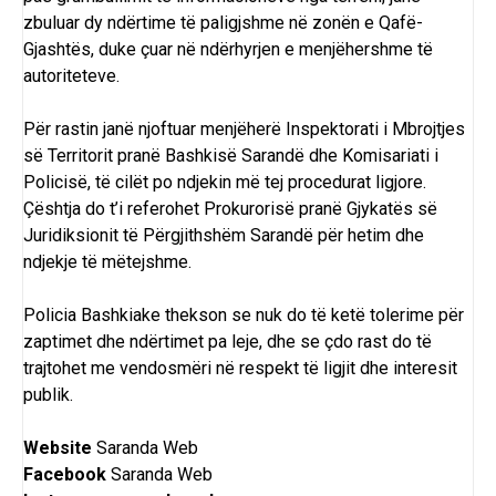
zbuluar dy ndërtime të paligjshme në zonën e Qafë-
Gjashtës, duke çuar në ndërhyrjen e menjëhershme të
autoriteteve.
Për rastin janë njoftuar menjëherë Inspektorati i Mbrojtjes
së Territorit pranë Bashkisë Sarandë dhe Komisariati i
Policisë, të cilët po ndjekin më tej procedurat ligjore.
Çështja do t’i referohet Prokurorisë pranë Gjykatës së
Juridiksionit të Përgjithshëm Sarandë për hetim dhe
ndjekje të mëtejshme.
Policia Bashkiake thekson se nuk do të ketë tolerime për
zaptimet dhe ndërtimet pa leje, dhe se çdo rast do të
trajtohet me vendosmëri në respekt të ligjit dhe interesit
publik.
Website
Saranda Web
Facebook
Saranda Web