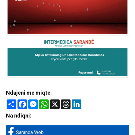
Ndajeni me miqte:
Share
Facebook
Messenger
WhatsApp
X
Threads
LinkedIn
Na ndiqni:
Saranda Web