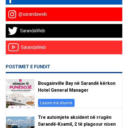
@sarandaweb
SarandaWeb
SarandaWeb
POSTIMET E FUNDIT
Bougainville Bay në Sarandë kërkon
Hotel General Manager
Lexoni më shumë
Tre automjete aksident në rrugën
Sarandë-Ksamil, 2 të plagosur nisen