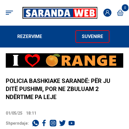
0
REZERVIME
SUVENIRE
POLICIA BASHKIAKE SARANDË: PËR JU
DITË PUSHIMI, POR NE ZBULUAM 2
NDËRTIME PA LEJE
01/05/25
18:11
Shperndaje: