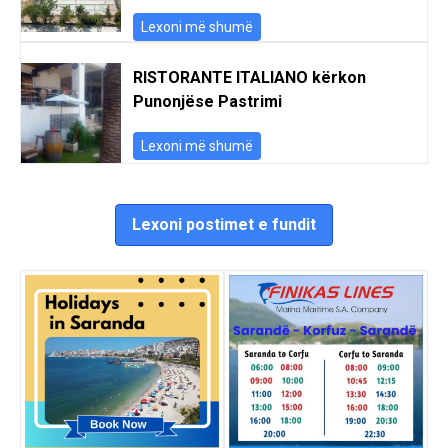
Lexoni më shumë
RISTORANTE ITALIANO kërkon
Punonjëse Pastrimi
Lexoni më shumë
Lexoni postimet e fundit