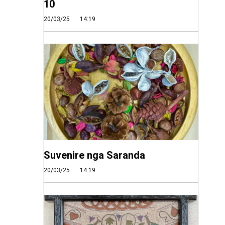
10
20/03/25
14:19
Suvenire nga Saranda
20/03/25
14:19