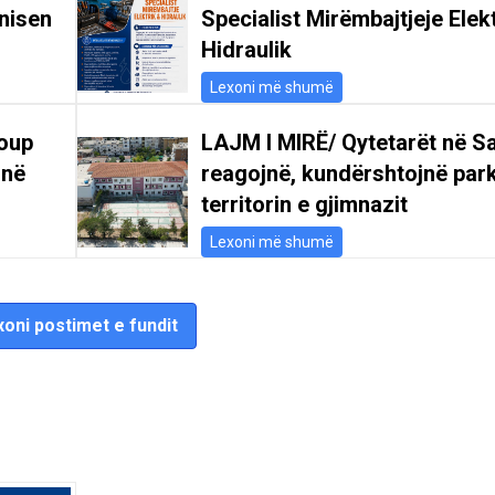
nisen
Specialist Mirëmbajtjeje Elek
Hidraulik
Lexoni më shumë
oup
LAJM I MIRË/ Qytetarët në S
 në
reagojnë, kundërshtojnë par
territorin e gjimnazit
Lexoni më shumë
oni postimet e fundit