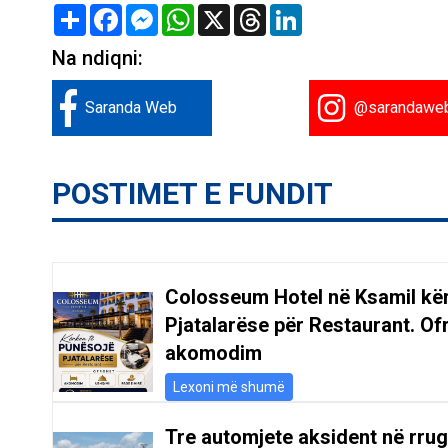
Share
Facebook
Messenger
WhatsApp
X
Threads
LinkedIn
Na ndiqni:
Saranda Web
@sarandawe
POSTIMET E FUNDIT
Colosseum Hotel në Ksamil kë
Pjatalarëse për Restaurant. Of
akomodim
Lexoni më shumë
Tre automjete aksident në rru