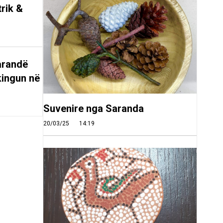
trik &
arandë
kingun në
Suvenire nga Saranda
20/03/25
14:19