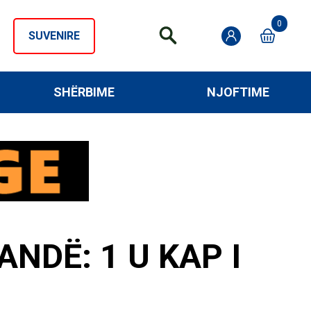
0
SUVENIRE
SHËRBIME
NJOFTIME
NDË: 1 U KAP I