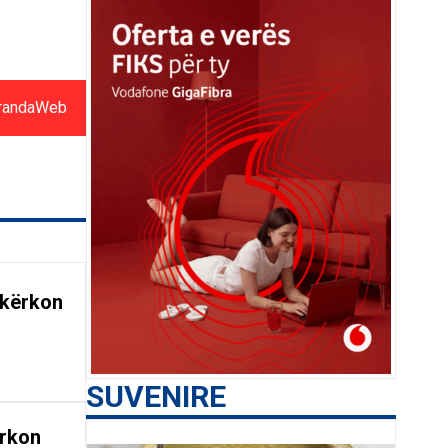
randaWeb
 kërkon
SUVENIRE
ërkon