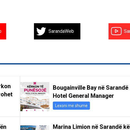
b
SarandaWeb
Sa
rkon
Bougainville Bay në Sarandë
rohet
Hotel General Manager
Lexoni më shumë
gën
Marina Limion në Sarandë k