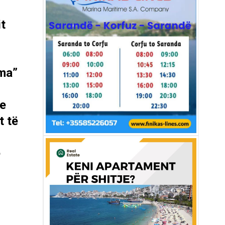
it
ima”
ke
t të
e