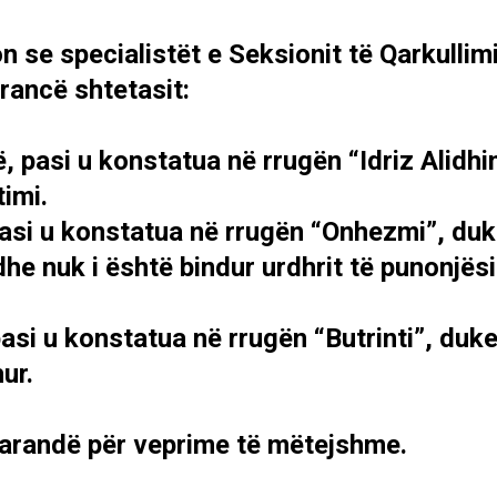
n se specialistët e Seksionit të Qarkullim
rancë shtetasit:
, pasi u konstatua në rrugën “Idriz Alidh
timi.
pasi u konstatua në rrugën “Onhezmi”, du
dhe nuk i është bindur urdhrit të punonjësi
pasi u konstatua në rrugën “Butrinti”, duk
ur.
Sarandë për veprime të mëtejshme.