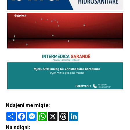
Ndajeni me miqte:
Share
Facebook
Messenger
WhatsApp
X
Threads
LinkedIn
Na ndiqni: