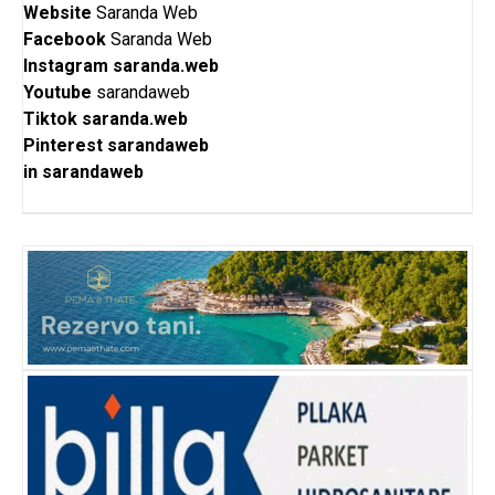
Website
Saranda Web
Facebook
Saranda Web
Instagram
saranda.web
Youtube
sarandaweb
Tiktok
saranda.web
Pinterest
sarandaweb
in
sarandaweb