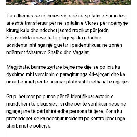
Pas dhënies së ndihmës së parë në spitalin e Sarandës,
ai është transferuar për në spitalin e Vlorës për ndërhyrje
kirurgjikale dhe ndodhet jashtë rrezikut për jetën.
Sipas deklarimeve të tij, plagosja ka ndodhur
aksidentalisht nga një gjuetar i paidentifikuar, në zonën
ndërmjet fshatrave Shalës dhe Vagalat.
Megjithatë, burime zyrtare bëjnë me dije se policia ka
dyshime mbi versionin e paraqitur nga 44-vjeçari dhe ka
nisur hetimet për të sqaruar plotësisht rrethanat e ngjarjes.
Grupi hetimor po punon për të identifikuar autorin e
mundshëm të plagosjes, si dhe për të verifikuar nëse në
ngjarje janë të përfshirë edhe persona të tjerë. Zona ku
pretendohet se ka ndodhur incidenti po kontrollohet nga
shërbimet e policisë.