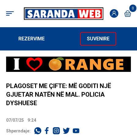
0
REZERVIME
SUVENIRE
PLAGOSET ME ÇIFTE: MË GODITI NJË
GJUETAR NATËN NË MAL. POLICIA
DYSHUESE
07/07/25
9:24
Shperndaje: