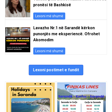
pronësi të Bashkisë
Lexoni më shumë
Lavazho Nr.1 në Sarandë kërkon
punonjës me eksperiencë. Ofrohet
Akomodim
Lexoni më shumë
Lexoni postimet e fundit