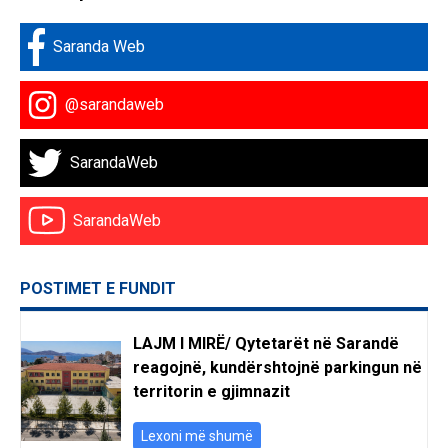
Saranda Web
@sarandaweb
SarandaWeb
SarandaWeb
POSTIMET E FUNDIT
LAJM I MIRË/ Qytetarët në Sarandë
reagojnë, kundërshtojnë parkingun në
territorin e gjimnazit
Lexoni më shumë