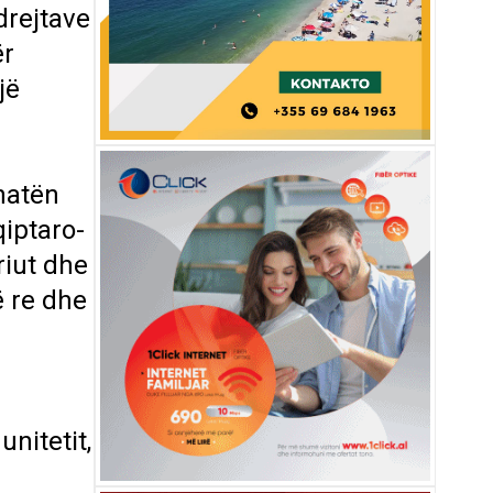
drejtave
ër
jë
shatën
qiptaro-
riut dhe
ë re dhe
nitetit,