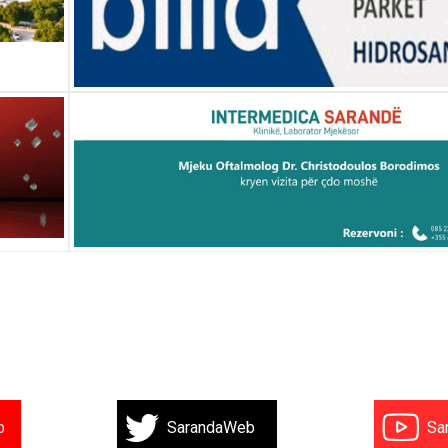
b
SarandaWeb
Sa