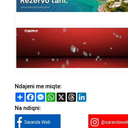
Ndajeni me miqte:
Share
Facebook
Messenger
WhatsApp
X
Threads
LinkedIn
Na ndiqni:
Saranda Web
@sarandawe