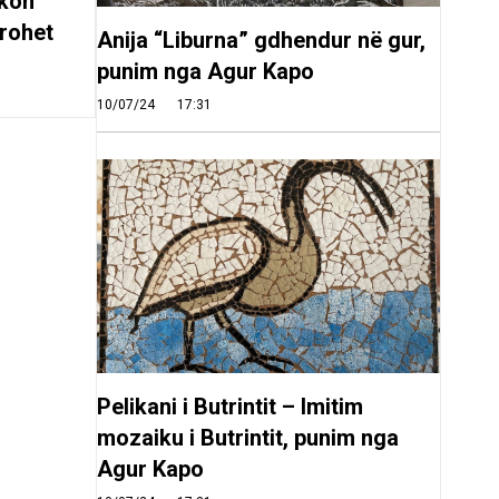
rkon
rohet
Anija “Liburna” gdhendur në gur,
punim nga Agur Kapo
10/07/24
17:31
Pelikani i Butrintit – Imitim
mozaiku i Butrintit, punim nga
Agur Kapo