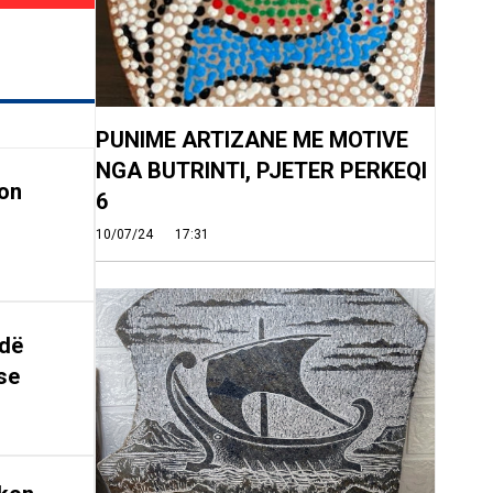
PUNIME ARTIZANE ME MOTIVE
NGA BUTRINTI, PJETER PERKEQI
on
6
10/07/24
17:31
ndë
se