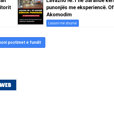
san
Lavazho Nr.1 në Sarandë kë
itorit
punonjës me eksperiencë. Of
Akomodim
Lexoni më shumë
oni postimet e fundit