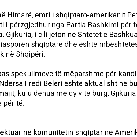
ë Himarë, emri i shqiptaro-amerikanit Pe
i i përzgjedhur nga Partia Bashkimi për t
 Gjikuria, i cili jeton në Shtetet e Bashku
 diasporën shqiptare dhe është mbështetës
k në Shqipëri.
ah pas spekulimeve të mëparshme për kand
t. Ndërsa Fredi Beleri është aktualisht në b
majit, ku u dënua me dy vite burg, Gjikuria
për të.
spektuar në komunitetin shqiptar në Amer