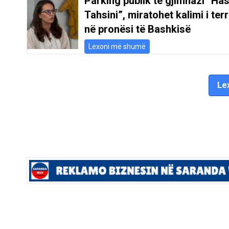
Parking publik te gjimnazi “Ha
Tahsini”, miratohet kalimi i terr
në pronësi të Bashkisë
Lexoni më shumë
Lex