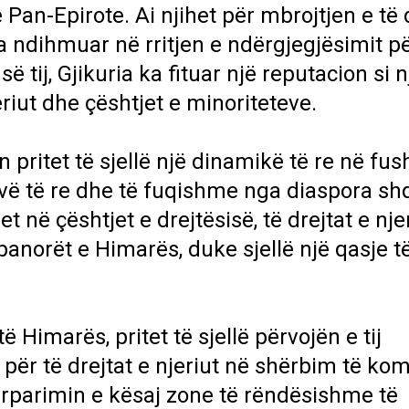
Pan-Epirote. Ai njihet për mbrojtjen e të 
ka ndihmuar në rritjen e ndërgjegjësimit p
ë tij, Gjikuria ka fituar një reputacion si n
eriut dhe çështjet e minoriteteve.
n pritet të sjellë një dinamikë të re në fu
vë të re dhe të fuqishme nga diaspora sh
t në çështjet e drejtësisë, të drejtat e nje
banorët e Himarës, duke sjellë një qasje t
ë Himarës, pritet të sjellë përvojën e tij
ër të drejtat e njeriut në shërbim të komu
ërparimin e kësaj zone të rëndësishme të