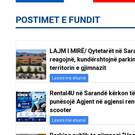
POSTIMET E FUNDIT
LAJM I MIRË/ Qytetarët në Sar
reagojnë, kundërshtojnë parki
territorin e gjimnazit
Lexoni më shumë
Rental4U në Sarandë kërkon të
punësojë Agjent në agjensi ren
scooter
Lexoni më shumë