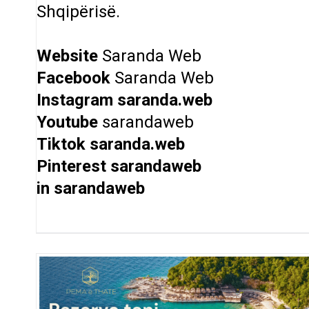
Shqipërisë.
Website
Saranda Web
Facebook
Saranda Web
Instagram
saranda.web
Youtube
sarandaweb
Tiktok
saranda.web
Pinterest
sarandaweb
in
sarandaweb