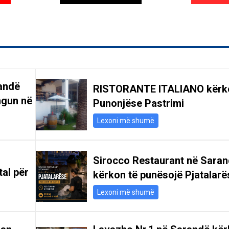
andë
RISTORANTE ITALIANO kërk
ngun në
Punonjëse Pastrimi
Lexoni më shumë
Sirocco Restaurant në Sara
tal për
kërkon të punësojë Pjatalarë
Lexoni më shumë