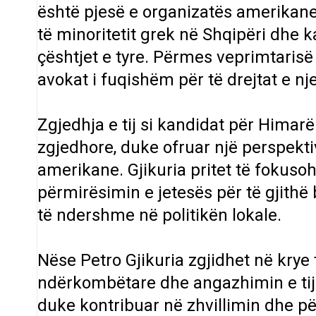
është pjesë e organizatës amerikane 
të minoritetit grek në Shqipëri dhe 
çështjet e tyre. Përmes veprimtarisë s
avokat i fuqishëm për të drejtat e nj
Zgjedhja e tij si kandidat për Himarë
zgjedhore, duke ofruar një perspekti
amerikane. Gjikuria pritet të fokusohe
përmirësimin e jetesës për të gjithë 
të ndershme në politikën lokale.
Nëse Petro Gjikuria zgjidhet në krye t
ndërkombëtare dhe angazhimin e tij p
duke kontribuar në zhvillimin dhe p