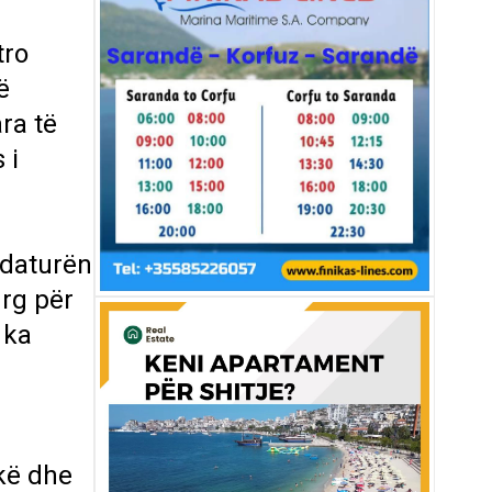
tro
ë
ara të
 i
idaturën
urg për
 ka
ikë dhe