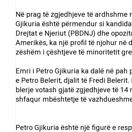
Në prag të zgjedhjeve të ardhshme n
Gjikuria është përmendur si kandidat
Drejtat e Njeriut (PBDNJ) dhe opozita.
Amerikës, ka një profil të njohur në
zëshëm i çështjeve të minoritetit gre
Emri i Petro Gjikuria ka dalë në p
e Petro Belerit, djalit të Fredi Beleri
blerje votash gjatë zgjedhjeve të 14 
shfaqur mbështetje të vazhdueshme 
Petro Gjikuria është një figurë e re