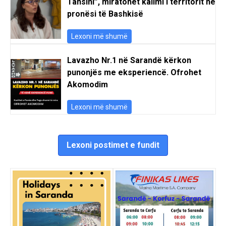
Tahsini”, miratohet kalimi i territorit në
pronësi të Bashkisë
Lexoni më shumë
Lavazho Nr.1 në Sarandë kërkon
punonjës me eksperiencë. Ofrohet
Akomodim
Lexoni më shumë
Lexoni postimet e fundit