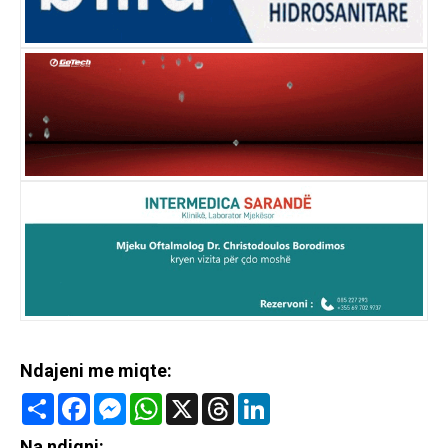
Ndajeni me miqte:
Share
Facebook
Messenger
WhatsApp
X
Threads
LinkedIn
Na ndiqni: