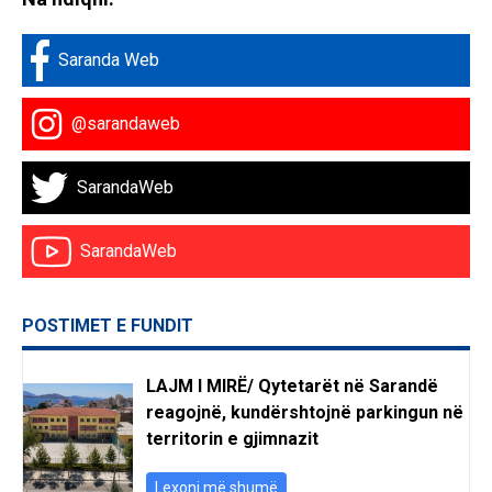
Saranda Web
@sarandaweb
SarandaWeb
SarandaWeb
POSTIMET E FUNDIT
LAJM I MIRË/ Qytetarët në Sarandë
reagojnë, kundërshtojnë parkingun në
territorin e gjimnazit
Lexoni më shumë