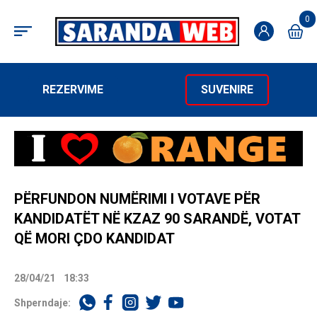
0
REZERVIME
SUVENIRE
PËRFUNDON NUMËRIMI I VOTAVE PËR
KANDIDATËT NË KZAZ 90 SARANDË, VOTAT
QË MORI ÇDO KANDIDAT
28/04/21
18:33
Shperndaje: