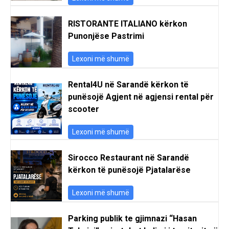
RISTORANTE ITALIANO kërkon
Punonjëse Pastrimi
Lexoni më shumë
Rental4U në Sarandë kërkon të
punësojë Agjent në agjensi rental për
scooter
Lexoni më shumë
Sirocco Restaurant në Sarandë
kërkon të punësojë Pjatalarëse
Lexoni më shumë
Parking publik te gjimnazi “Hasan