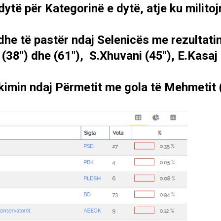
ytë për Kategorinë e dytë, atje ku milito
lë dhe të pastër ndaj Selenicës me rezultat
 (38″) dhe (61″)
, S.Xhuvani (45″),
E.Kasaj 
takimin ndaj Përmetit me gola të Mehmetit 