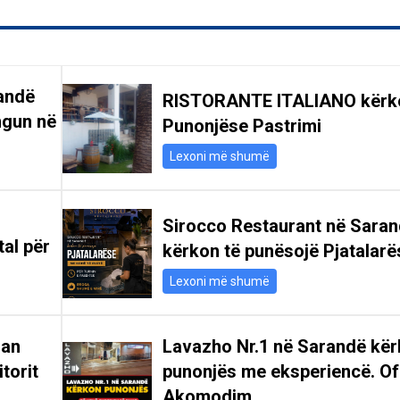
andë
RISTORANTE ITALIANO kërk
ngun në
Punonjëse Pastrimi
Lexoni më shumë
Sirocco Restaurant në Sara
tal për
kërkon të punësojë Pjatalarë
Lexoni më shumë
san
Lavazho Nr.1 në Sarandë kë
itorit
punonjës me eksperiencë. Of
Akomodim