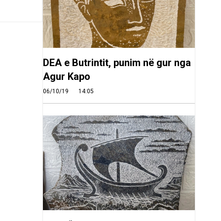
DEA e Butrintit, punim në gur nga
Agur Kapo
06/10/19
14:05