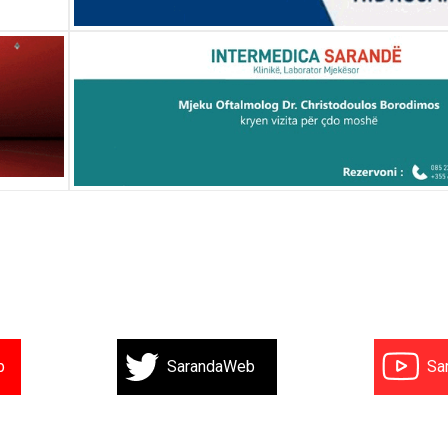
b
SarandaWeb
Sa