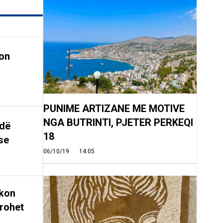
on
PUNIME ARTIZANE ME MOTIVE
NGA BUTRINTI, PJETER PERKEQI
ndë
18
se
06/10/19
14:05
rkon
rohet