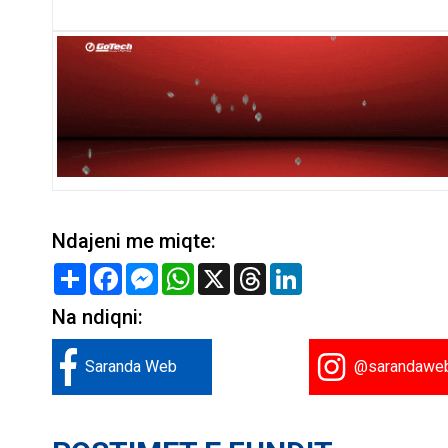
Ndajeni me miqte:
Share
Facebook
Messenger
WhatsApp
X
Threads
LinkedIn
Na ndiqni:
Saranda Web
@sarandawe