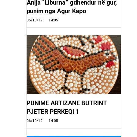
Anija “Liburna” gdhendur në gur,
punim nga Agur Kapo
06/10/19
14:05
PUNIME ARTIZANE BUTRINT
PJETER PERKEQI 1
06/10/19
14:05