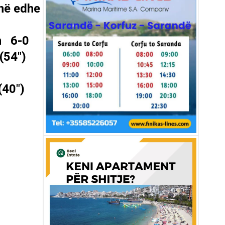
jnë edhe
in 6-0
(54″)
(40″)