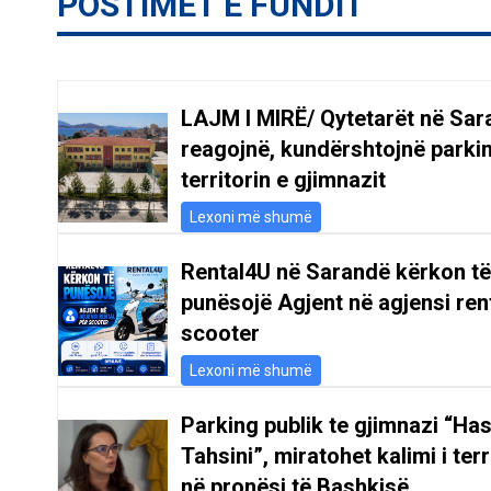
POSTIMET E FUNDIT
LAJM I MIRË/ Qytetarët në Sar
reagojnë, kundërshtojnë parki
territorin e gjimnazit
Lexoni më shumë
Rental4U në Sarandë kërkon të
punësojë Agjent në agjensi ren
scooter
Lexoni më shumë
Parking publik te gjimnazi “Ha
Tahsini”, miratohet kalimi i terr
në pronësi të Bashkisë