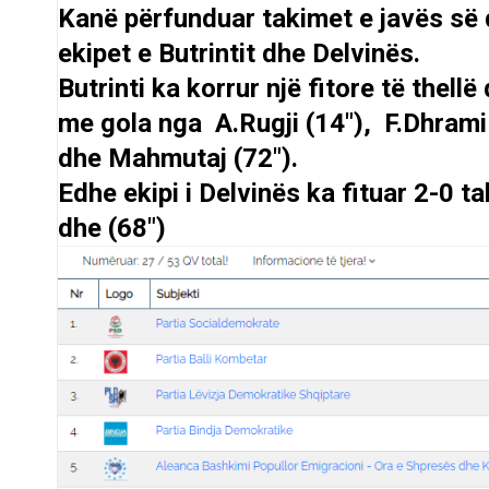
Kanë përfunduar takimet e javës së d
ekipet e Butrintit dhe Delvinës.
Butrinti ka korrur një fitore të thel
me gola nga
A.Rugji (14″)
, F.Dhrami
dhe
Mahmutaj (72″).
Edhe ekipi i Delvinës ka fituar 2-0 
dhe (68″)