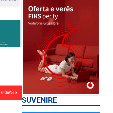
randaWeb
SUVENIRE