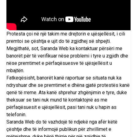
Protesta çoi në një takim me drejtorin e ujësjellësit, i cili
premtoi se çështja e ujit do të zgjidhej së shpejti.
Megjithatë, sot, Saranda Web ka kontaktuar përsëri me
banorët për të verifikuar nëse problemi i tyre u zgjidh dhe
nëse premtimet e përfaqësuesve të ujësjellësit u
mbajtën.
Fatkeqësisht, banorët kanë raportuar se situata nuk ka
ndryshuar dhe se premtimet e dhëna gjatë protestës kanë
qenë të rreme. Ata kanë shprehur zhgënjimin e tyre, duke
theksuar se tani nuk mund të kontaktojnë as me
përfaqësuesit e ujësjellësit, pasi tani nuk u hapin as
telefonin.
Saranda Web do të vazhdojë të ndjekë nga afër këtë
çështje dhe të informojë publikun për zhvillimet e
mëtejshme, duke bërë thirrje për një zgjidhje të