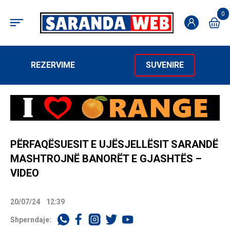
0
REZERVIME
SUVENIRE
PËRFAQËSUESIT E UJËSJELLËSIT SARANDË
MASHTROJNË BANORËT E GJASHTËS –
VIDEO
20/07/24
12:39
Shperndaje: