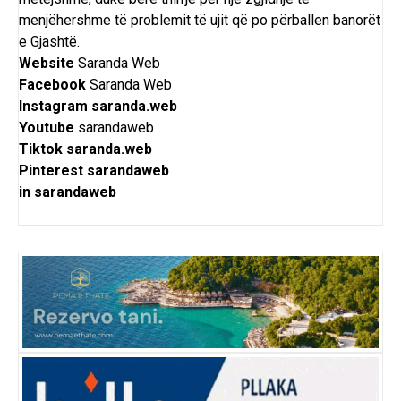
menjëhershme të problemit të ujit që po përballen banorët
e Gjashtë.
Website
Saranda Web
Facebook
Saranda Web
Instagram
saranda.web
Youtube
sarandaweb
Tiktok
saranda.web
Pinterest
sarandaweb
in
sarandaweb