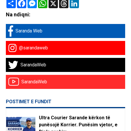
Share
Facebook
Messenger
WhatsApp
X
Threads
LinkedIn
Na ndiqni:
Saranda Web
@sarandaweb
SarandaWeb
SarandaWeb
POSTIMET E FUNDIT
Ultra Courier Sarande kërkon të
punësojë Korrier. Punësim vjetor, e