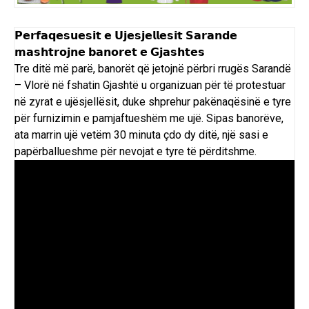
𝗣𝗲𝗿𝗳𝗮𝗾𝗲𝘀𝘂𝗲𝘀𝗶𝘁 𝗲 𝗨𝗷𝗲𝘀𝗷𝗲𝗹𝗹𝗲𝘀𝗶𝘁 𝗦𝗮𝗿𝗮𝗻𝗱𝗲
𝗺𝗮𝘀𝗵𝘁𝗿𝗼𝗷𝗻𝗲 𝗯𝗮𝗻𝗼𝗿𝗲𝘁 𝗲 𝗚𝗷𝗮𝘀𝗵𝘁𝗲𝘀
Tre ditë më parë, banorët që jetojnë përbri rrugës Sarandë
– Vlorë në fshatin Gjashtë u organizuan për të protestuar
në zyrat e ujësjellësit, duke shprehur pakënaqësinë e tyre
për furnizimin e pamjaftueshëm me ujë. Sipas banorëve,
ata marrin ujë vetëm 30 minuta çdo dy ditë, një sasi e
papërballueshme për nevojat e tyre të përditshme.