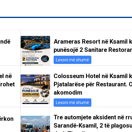
andë
Arameras Resort në Ksamil k
punësojë 2 Sanitare Restoran
Lexoni më shumë
el në
Colosseum Hotel në Ksamil 
frohet
Pjatalarëse për Restaurant. 
akomodim
Lexoni më shumë
Tre automjete aksident në r
ërkon
Sarandë-Ksamil, 2 të plagosu