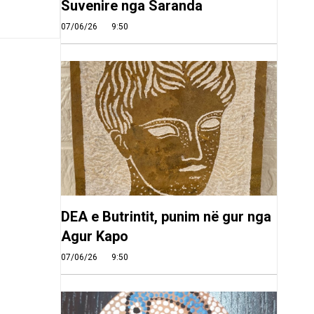
Suvenire nga Saranda
07/06/26
9:50
DEA e Butrintit, punim në gur nga
Agur Kapo
07/06/26
9:50