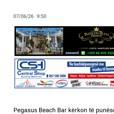
07/06/26
9:50
Pegasus Beach Bar
kërkon
të
punës