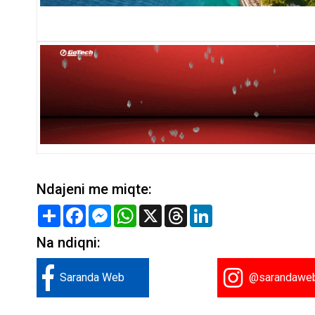
Ndajeni me miqte:
Share
Facebook
Messenger
WhatsApp
X
Threads
LinkedIn
Na ndiqni:
Saranda Web
@sarandawe