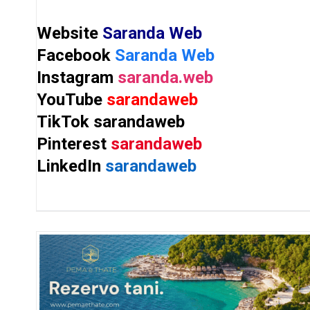
Website
Saranda Web
Facebook
Saranda Web
Instagram
saranda.web
YouTube
sarandaweb
TikTok
sarandaweb
Pinterest
sarandaweb
LinkedIn
sarandaweb