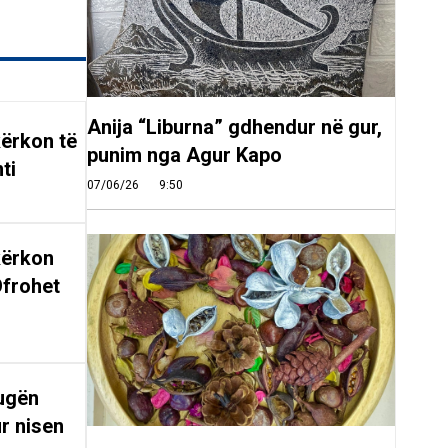
Anija “Liburna” gdhendur në gur,
ërkon të
punim nga Agur Kapo
ti
07/06/26
9:50
kërkon
Ofrohet
rugën
r nisen