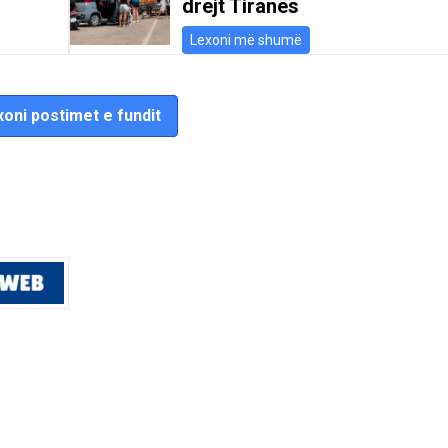
drejt Tiranës
Lexoni më shumë
oni postimet e fundit