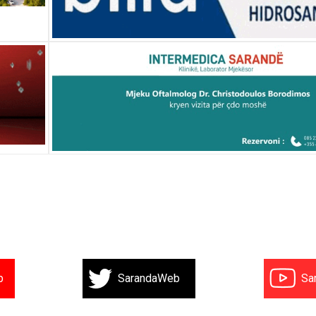
b
SarandaWeb
Sa