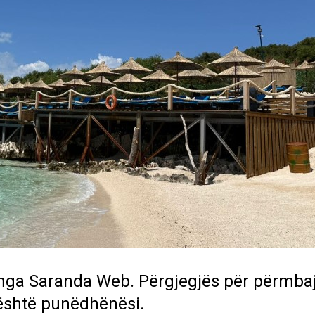
 nga
Saranda Web
. Përgjegjës për përmbaj
është punëdhënësi.