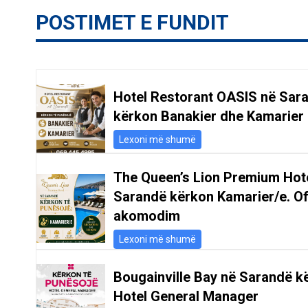
POSTIMET E FUNDIT
Hotel Restorant OASIS në Sar
kërkon Banakier dhe Kamarier
Lexoni më shumë
The Queen’s Lion Premium Hot
Sarandë kërkon Kamarier/e. O
akomodim
Lexoni më shumë
Bougainville Bay në Sarandë k
Hotel General Manager