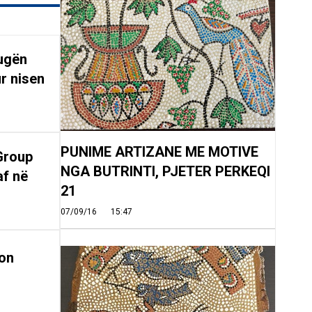
rugën
r nisen
PUNIME ARTIZANE ME MOTIVE
Group
NGA BUTRINTI, PJETER PERKEQI
af në
21
07/09/16
15:47
on