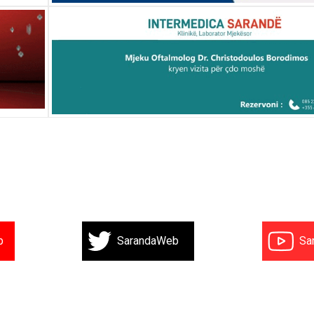
b
SarandaWeb
Sa