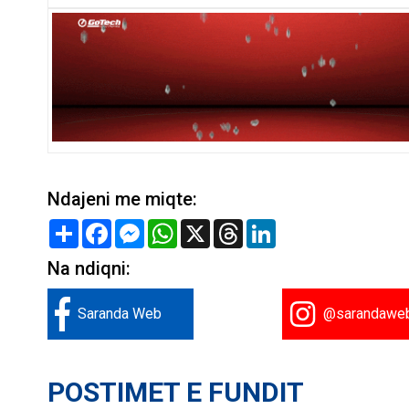
Ndajeni me miqte:
Share
Facebook
Messenger
WhatsApp
X
Threads
LinkedIn
Na ndiqni:
Saranda Web
@sarandawe
POSTIMET E FUNDIT