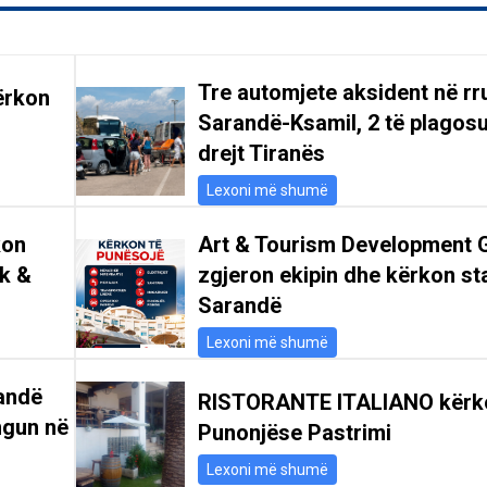
Tre automjete aksident në r
ërkon
Sarandë-Ksamil, 2 të plagosu
drejt Tiranës
Lexoni më shumë
kon
Art & Tourism Development 
ik &
zgjeron ekipin dhe kërkon st
Sarandë
Lexoni më shumë
andë
RISTORANTE ITALIANO kërk
ngun në
Punonjëse Pastrimi
Lexoni më shumë