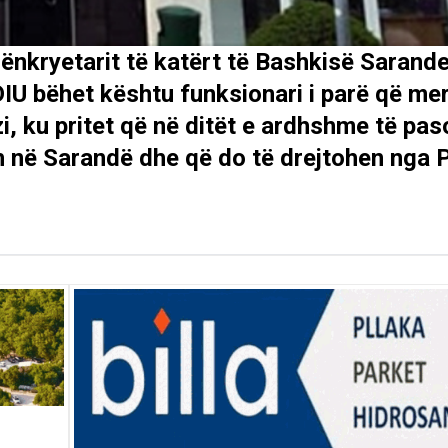
ënkryetarit të katërt të Bashkisë Sarande
DIU bëhet kështu funksionari i parë që me
, ku pritet që në ditët e ardhshme të pas
sh në Sarandë dhe që do të drejtohen nga 