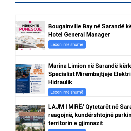
Bougainville Bay në Sarandë k
Hotel General Manager
Lexoni më shumë
Marina Limion në Sarandë kër
Specialist Mirëmbajtjeje Elektr
Hidraulik
Lexoni më shumë
LAJM I MIRË/ Qytetarët në Sar
reagojnë, kundërshtojnë parki
territorin e gjimnazit