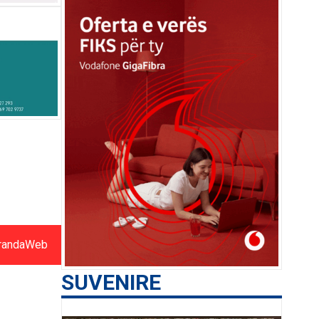
randaWeb
SUVENIRE