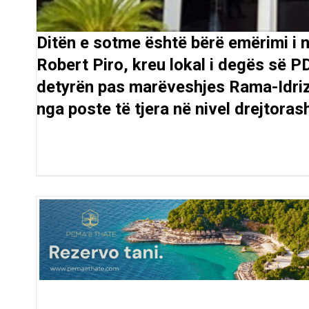
Ditën e sotme është bërë emërimi i n
Robert Piro, kreu lokal i degës së P
detyrën pas marëveshjes Rama-Idrizi
nga poste të tjera në nivel drejtora