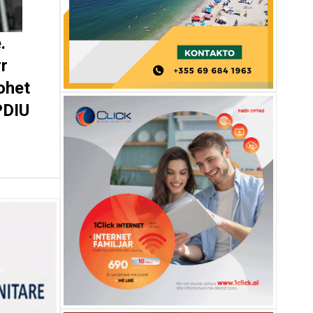
.
rr
ohet
PDIU