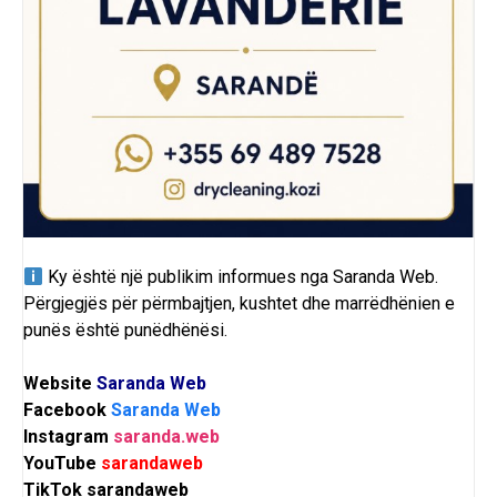
Ky është një publikim informues nga
Saranda Web
.
Përgjegjës për përmbajtjen, kushtet dhe marrëdhënien e
punës është punëdhënësi.
Website
Saranda Web
Facebook
Saranda Web
Instagram
saranda.web
YouTube
sarandaweb
TikTok
sarandaweb