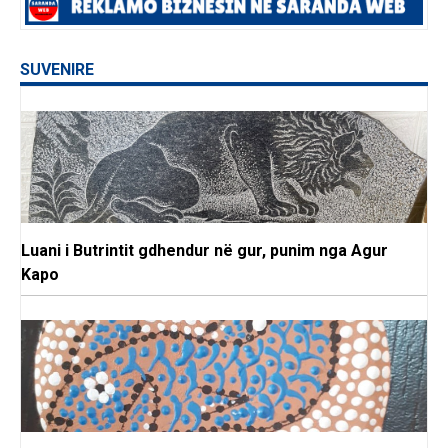
SUVENIRE
Luani i Butrintit gdhendur në gur, punim nga Agur
Kapo