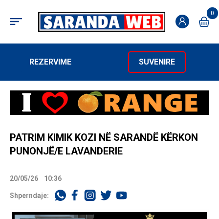
0
REZERVIME
SUVENIRE
PATRIM KIMIK KOZI NË SARANDË KËRKON
PUNONJË/E LAVANDERIE
20/05/26
10:36
Shperndaje: