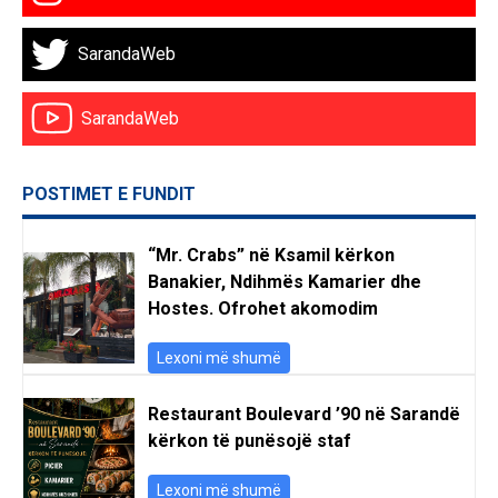
SarandaWeb
SarandaWeb
POSTIMET E FUNDIT
“Mr. Crabs” në Ksamil kërkon
Banakier, Ndihmës Kamarier dhe
Hostes. Ofrohet akomodim
Lexoni më shumë
Restaurant Boulevard ’90 në Sarandë
kërkon të punësojë staf
Lexoni më shumë