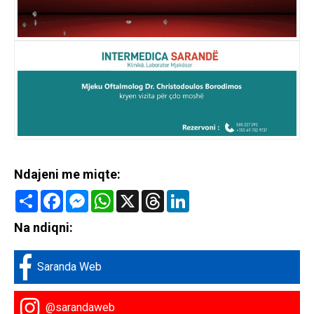
Ndajeni me miqte:
Share
Facebook
Messenger
WhatsApp
X
Threads
LinkedIn
Na ndiqni:
Saranda Web
@sarandaweb