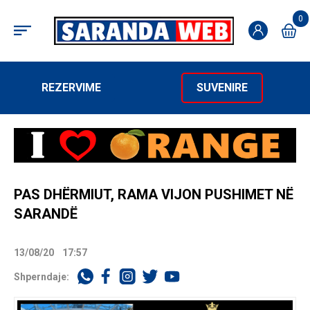
0
REZERVIME
SUVENIRE
PAS DHËRMIUT, RAMA VIJON PUSHIMET NË
SARANDË
13/08/20
17:57
Shperndaje: