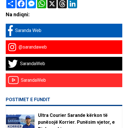
Share
Facebook
Messenger
WhatsApp
X
Threads
LinkedIn
Na ndiqni:
Saranda Web
@sarandaweb
SarandaWeb
SarandaWeb
POSTIMET E FUNDIT
Ultra Courier Sarande kërkon të
punësojë Korrier. Punësim vjetor, e