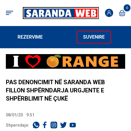
0
REZERVIME
SUVENIRE
PAS DENONCIMIT NË SARANDA WEB
FILLON SHPËRNDARJA URGJENTE E
SHPËRBLIMIT NË ÇUKË
08/01/20
9:51
Shperndaje: