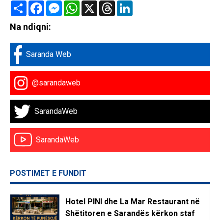
Share
Facebook
Messenger
WhatsApp
X
Threads
LinkedIn
Na ndiqni:
Saranda Web
@sarandaweb
SarandaWeb
SarandaWeb
POSTIMET E FUNDIT
Hotel PINI dhe La Mar Restaurant në
Shëtitoren e Sarandës kërkon staf