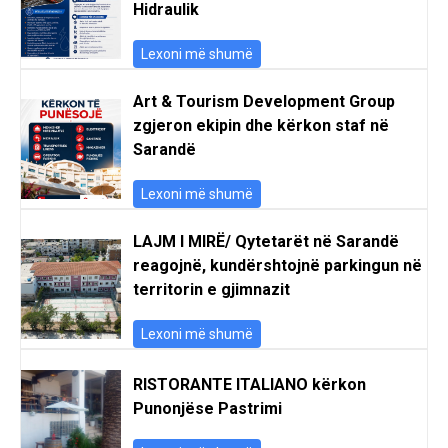
Hidraulik
Lexoni më shumë
Art & Tourism Development Group
zgjeron ekipin dhe kërkon staf në
Sarandë
Lexoni më shumë
LAJM I MIRË/ Qytetarët në Sarandë
reagojnë, kundërshtojnë parkingun në
territorin e gjimnazit
Lexoni më shumë
RISTORANTE ITALIANO kërkon
Punonjëse Pastrimi