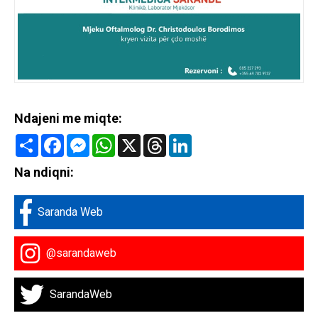
Ndajeni me miqte:
Share
Facebook
Messenger
WhatsApp
X
Threads
LinkedIn
Na ndiqni:
Saranda Web
@sarandaweb
SarandaWeb