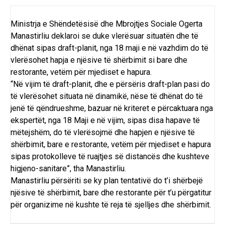
Ministrja e Shëndetësisë dhe Mbrojtjes Sociale Ogerta
Manastirliu deklaroi se duke vlerësuar situatën dhe të
dhënat sipas draft-planit, nga 18 maji e në vazhdim do të
vlerësohet hapja e njësive të shërbimit si bare dhe
restorante, vetëm për mjediset e hapura.
“Në vijim të draft-planit, dhe e përsëris draft-plan pasi do
të vlerësohet situata në dinamikë, nëse të dhënat do të
jenë të qëndrueshme, bazuar në kriteret e përcaktuara nga
ekspertët, nga 18 Maji e në vijim, sipas disa hapave të
mëtejshëm, do të vlerësojmë dhe hapjen e njësive të
shërbimit, bare e restorante, vetëm për mjediset e hapura
sipas protokolleve të ruajtjes së distancës dhe kushteve
higjeno-sanitare”, tha Manastirliu.
Manastirliu përsëriti se ky plan tentativë do t’i shërbejë
njësive të shërbimit, bare dhe restorante për t’u përgatitur
për organizime në kushte të reja të sjelljes dhe shërbimit.