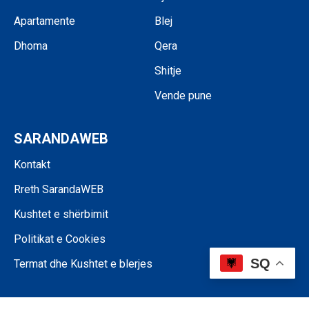
Apartamente
Blej
Dhoma
Qera
Shitje
Vende pune
SARANDAWEB
Kontakt
Rreth SarandaWEB
Kushtet e shërbimit
Politikat e Cookies
SQ
Termat dhe Kushtet e blerjes