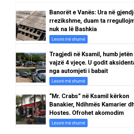
Banorët e Vanës: Ura në gjendj
rrezikshme, duam ta rregulloj
nuk na lë Bashkia
Lexoni më shumë
Tragjedi në Ksamil, humb jetën
vajzë 4 vjeçe. U godit aksident
nga automjeti i babait
Lexoni më shumë
“Mr. Crabs” në Ksamil kërkon
Banakier, Ndihmës Kamarier d
Hostes. Ofrohet akomodim
Lexoni më shumë