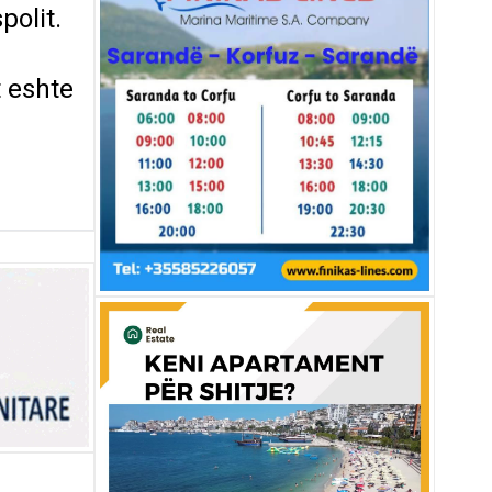
polit.
t eshte