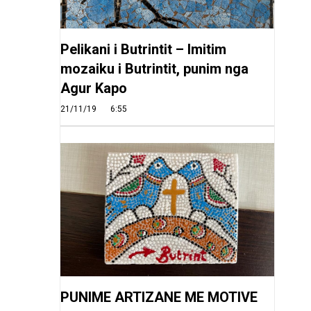
Pelikani i Butrintit – Imitim
mozaiku i Butrintit, punim nga
Agur Kapo
21/11/19
6:55
PUNIME ARTIZANE ME MOTIVE