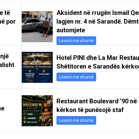
e të
Aksident në rrugën Ismail Qe
më por
lagjen nr. 4 në Sarandë. Dëm
automjete
Lexoni më shumë
 një
Hotel PINI dhe La Mar Restau
alisht
Shëtitoren e Sarandës kërko
Lexoni më shumë
Restaurant Boulevard ’90 në
he
kërkon të punësojë staf
Lexoni më shumë