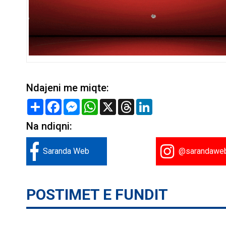
Ndajeni me miqte:
Share
Facebook
Messenger
WhatsApp
X
Threads
LinkedIn
Na ndiqni:
Saranda Web
@sarandawe
POSTIMET E FUNDIT