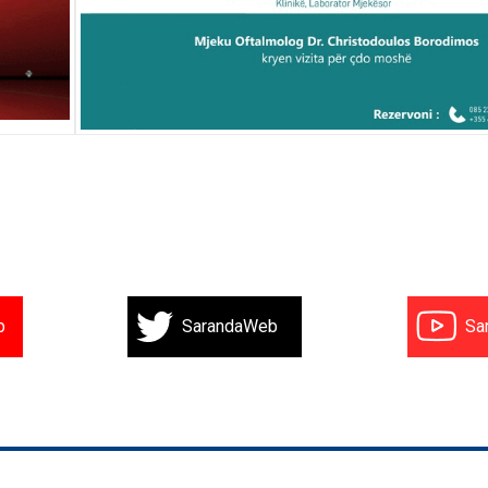
b
SarandaWeb
Sa