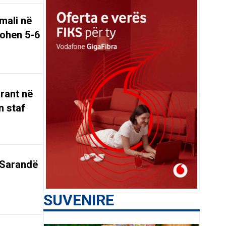
mali në
tohen 5-6
rant në
n staf
 Sarandë
SUVENIRE