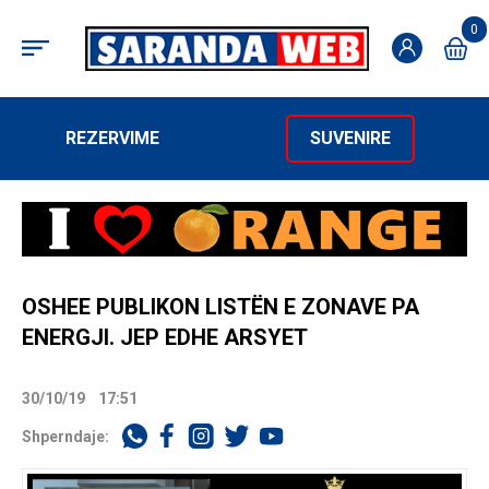
0
REZERVIME
SUVENIRE
OSHEE PUBLIKON LISTËN E ZONAVE PA
ENERGJI. JEP EDHE ARSYET
30/10/19
17:51
Shperndaje: