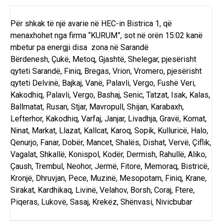
Për shkak të një avarie në HEC-in Bistrica 1, që
menaxhohet nga firma “KURUM”, sot në orën 15:02 kanë
mbetur pa energji disa zona në Sarandë
Bërdenesh, Çukë, Metoq, Gjashtë, Shelegar, pjesërisht
qyteti Sarandë, Finiq, Bregas, Vrion, Vromero, pjesërisht
qyteti Delvinë, Bajkaj, Vanë, Palavli, Vergo, Fushë Veri,
Kakodhiq, Palavli, Vergo, Bashaj, Senic, Tatzat, Isak, Kalas,
Ballmatat, Rusan, Stjar, Mavropull, Shijan, Karabaxh,
Lefterhor, Kakodhiq, Varfaj, Janjar, Livadhja, Gravë, Komat,
Ninat, Markat, Llazat, Kallcat, Karoq, Sopik, Kulluricë, Halo,
Qenurjo, Fanar, Dobër, Mancet, Shalës, Dishat, Vervë, Çiflik,
Vagalat, Shkallë, Konispol, Kodër, Dermish, Rahullë, Aliko,
Çaush, Trembul, Neohor, Jermë, Fitore, Memoraq, Bistricë,
Kronjë, Dhruvjan, Pece, Muzinë, Mesopotam, Finiq, Krane,
Sirakat, Kardhikaq, Livinë, Velahov, Borsh, Coraj, Ftere,
Piqeras, Lukovë, Sasaj, Krekëz, Shënvasi, Nivicbubar