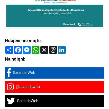
Ndajeni me miqte:
Share
Facebook
Messenger
WhatsApp
X
Threads
LinkedIn
Na ndiqni:
Saranda Web
@sarandaweb
SarandaWeb