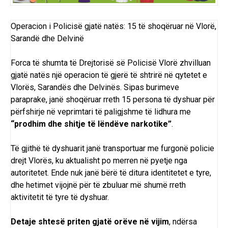
Operacion i Policisë gjatë natës: 15 të shoqëruar në Vlorë,
Sarandë dhe Delvinë
Forca të shumta të Drejtorisë së Policisë Vlorë zhvilluan
gjatë natës një operacion të gjerë të shtrirë në qytetet e
Vlorës, Sarandës dhe Delvinës. Sipas burimeve
paraprake, janë shoqëruar rreth 15 persona të dyshuar për
përfshirje në veprimtari të paligjshme të lidhura me
“prodhim dhe shitje të lëndëve narkotike”
.
Të gjithë të dyshuarit janë transportuar me furgonë policie
drejt Vlorës, ku aktualisht po merren në pyetje nga
autoritetet. Ende nuk janë bërë të ditura identitetet e tyre,
dhe hetimet vijojnë për të zbuluar më shumë rreth
aktivitetit të tyre të dyshuar.
Detaje shtesë priten gjatë orëve në vijim
, ndërsa