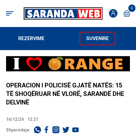
0
REZERVIME
SUVENIRE
OPERACION I POLICISË GJATË NATËS: 15
TË SHOQËRUAR NË VLORË, SARANDË DHE
DELVINË
16/12/24
12:21
Shperndaje: