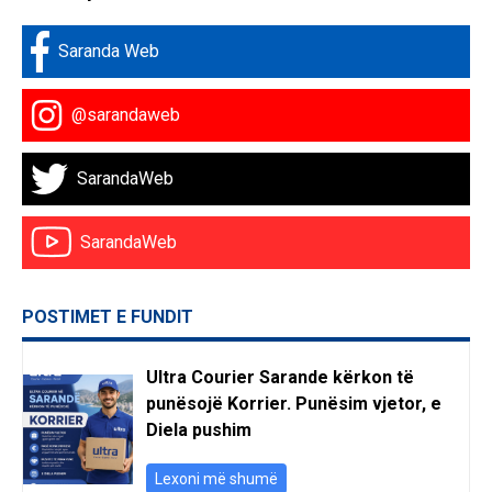
Saranda Web
@sarandaweb
SarandaWeb
SarandaWeb
POSTIMET E FUNDIT
Ultra Courier Sarande kërkon të
punësojë Korrier. Punësim vjetor, e
Diela pushim
Lexoni më shumë