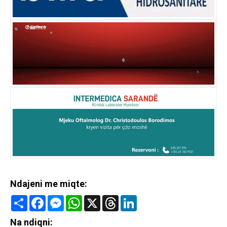
Ndajeni me miqte:
Share
Facebook
Messenger
WhatsApp
X
Threads
LinkedIn
Na ndiqni: