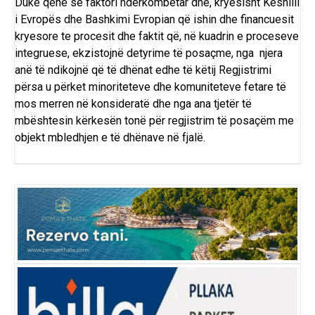
Duke qenë se faktori ndërkombëtar dhe, kryesisht Këshilli
i Evropës dhe Bashkimi Evropian që ishin dhe financuesit
kryesore te procesit dhe faktit që, në kuadrin e proceseve
integruese, ekzistojnë detyrime të posaçme, nga njera
anë të ndikojnë që të dhënat edhe të këtij Regjistrimi
përsa u përket minoriteteve dhe komuniteteve fetare të
mos merren në konsideratë dhe nga ana tjetër të
mbështesin kërkesën tonë për regjistrim të posaçëm me
objekt mbledhjen e të dhënave në fjalë.