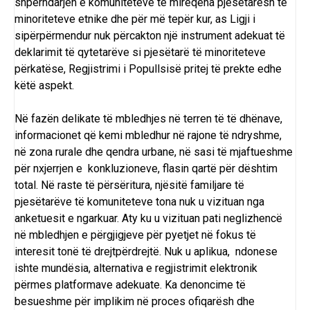
shpërndarjen e komuniteteve të mirëqëna pjesëtarësh të
minoriteteve etnike dhe për më tepër kur, as Ligji i
sipërpërmendur nuk përcakton një instrument adekuat të
deklarimit të qytetarëve si pjesëtarë të minoriteteve
përkatëse, Regjistrimi i Popullsisë pritej të prekte edhe
këtë aspekt.
Në fazën delikate të mbledhjes në terren të të dhënave,
informacionet që kemi mbledhur në rajone të ndryshme,
në zona rurale dhe qendra urbane, në sasi të mjaftueshme
për nxjerrjen e konkluzioneve, flasin qartë për dështim
total. Në raste të përsëritura, njësitë familjare të
pjesëtarëve të komuniteteve tona nuk u vizituan nga
anketuesit e ngarkuar. Aty ku u vizituan pati neglizhencë
në mbledhjen e përgjigjeve për pyetjet në fokus të
interesit tonë të drejtpërdrejtë. Nuk u aplikua, ndonese
ishte mundësia, alternativa e regjistrimit elektronik
përmes platformave adekuate. Ka denoncime të
besueshme për implikim në proces ofiqarësh dhe