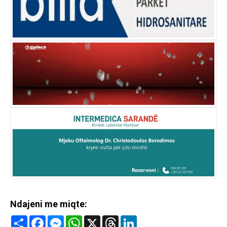
Ndajeni me miqte:
Share
Facebook
Messenger
WhatsApp
X
Threads
LinkedIn