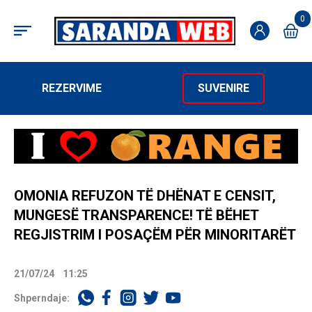
0
REZERVIME
SUVENIRE
OMONIA REFUZON TË DHËNAT E CENSIT,
MUNGESË TRANSPARENCE! TË BËHET
REGJISTRIM I POSAÇËM PËR MINORITARËT
21/07/24
11:25
Shperndaje: