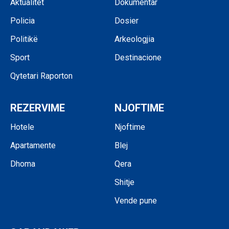
Aktualitet
Dokumentar
Policia
Dosier
Politikë
Arkeologjia
Sport
Destinacione
Qytetari Raporton
REZERVIME
NJOFTIME
Hotele
Njoftime
Apartamente
Blej
Dhoma
Qera
Shitje
Vende pune