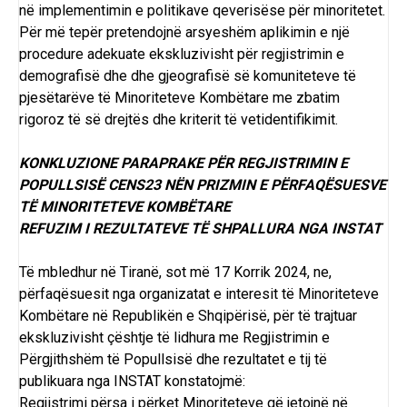
në implementimin e politikave qeverisëse për minoritetet.
Për më tepër pretendojnë arsyeshëm aplikimin e një
procedure adekuate ekskluzivisht për regjistrimin e
demografisë dhe dhe gjeografisë së komuniteteve të
pjesëtarëve të Minoriteteve Kombëtare me zbatim
rigoroz të së drejtës dhe kriterit të vetidentifikimit.
KONKLUZIONE PARAPRAKE PËR REGJISTRIMIN E
POPULLSISË CENS23 NËN PRIZMIN E PËRFAQËSUESVE
TË MINORITETEVE KOMBËTARE
REFUZIM I REZULTATEVE TË SHPALLURA NGA INSTAT
Të mbledhur në Tiranë, sot më 17 Korrik 2024, ne,
përfaqësuesit nga organizatat e interesit të Minoriteteve
Kombëtare në Republikën e Shqipërisë, për të trajtuar
ekskluzivisht çështje të lidhura me Regjistrimin e
Përgjithshëm të Popullsisë dhe rezultatet e tij të
publikuara nga INSTAT konstatojmë:
Regjistrimi përsa i përket Minoriteteve që jetojnë në