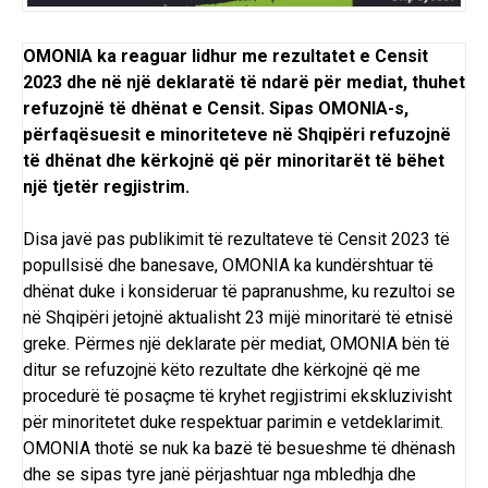
OMONIA ka reaguar lidhur me rezultatet e Censit
2023 dhe në një deklaratë të ndarë për mediat, thuhet
refuzojnë të dhënat e Censit. Sipas OMONIA-s,
përfaqësuesit e minoriteteve në Shqipëri refuzojnë
të dhënat dhe kërkojnë që për minoritarët të bëhet
një tjetër regjistrim.
Disa javë pas publikimit të rezultateve të Censit 2023 të
popullsisë dhe banesave, OMONIA ka kundërshtuar të
dhënat duke i konsideruar të papranushme, ku rezultoi se
në Shqipëri jetojnë aktualisht 23 mijë minoritarë të etnisë
greke. Përmes një deklarate për mediat, OMONIA bën të
ditur se refuzojnë këto rezultate dhe kërkojnë që me
procedurë të posaçme të kryhet regjistrimi ekskluzivisht
për minoritetet duke respektuar parimin e vetdeklarimit.
OMONIA thotë se nuk ka bazë të besueshme të dhënash
dhe se sipas tyre janë përjashtuar nga mbledhja dhe