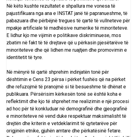
Në këto kushte rezultatet e shpallura me vonesa të
pajustifikuara nga ana e INSTAT janë të papranueshme, të
pabazuara dhe përbëjnë tregues të qartë të vullneteve për
mpakje artificiale të madhësive numerike të minoriteteve.
E lidhur kjo me vijimin e politikave diskriminuese, mos
zbatim në fakt të të drejtave që u përkasin pjesëtarëve të
minoriteteve dhe që lidhen me ruajtjen dhe promovimin e
identitetit të tyre.
Në mënyrë të qartë shprehim indinjatën tonë për
dështimin e Cens 23 përsa i përket fushës që na përket
dhe refuzojmë të pranojmë si të besueshme të dhënat e
publikuara. Përsërisim kërkesën tonë se është koha e
reflektimit dhe kjo të shprehet me realizimin e një procesi
ad hoc për të konkluduar në demografinë dhe gjeografinë
e minoriteteve në vend duke respektuar maksimalisht të
drejtën dhe kriterin e vetdeklarimit të qytetarëve për
origjinën etnike, gjuhën amtare dhe përkatësinë fetare.