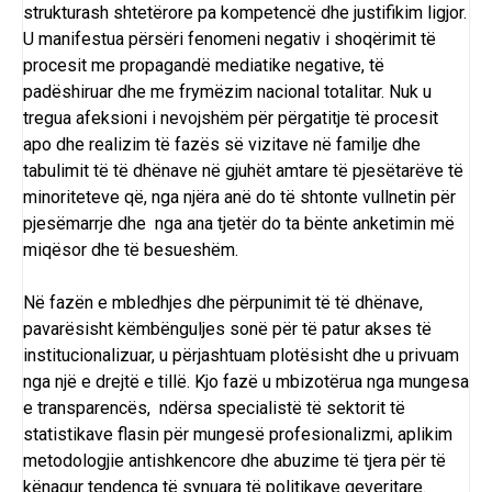
strukturash shtetërore pa kompetencë dhe justifikim ligjor.
U manifestua përsëri fenomeni negativ i shoqërimit të
procesit me propagandë mediatike negative, të
padëshiruar dhe me frymëzim nacional totalitar. Nuk u
tregua afeksioni i nevojshëm për përgatitje të procesit
apo dhe realizim të fazës së vizitave në familje dhe
tabulimit të të dhënave në gjuhët amtare të pjesëtarëve të
minoriteteve që, nga njëra anë do të shtonte vullnetin për
pjesëmarrje dhe nga ana tjetër do ta bënte anketimin më
miqësor dhe të besueshëm.
Në fazën e mbledhjes dhe përpunimit të të dhënave,
pavarësisht këmbënguljes sonë për të patur akses të
institucionalizuar, u përjashtuam plotësisht dhe u privuam
nga një e drejtë e tillë. Kjo fazë u mbizotërua nga mungesa
e transparencës, ndërsa specialistë të sektorit të
statistikave flasin për mungesë profesionalizmi, aplikim
metodologjie antishkencore dhe abuzime të tjera për të
kënaqur tendenca të synuara të politikave qeveritare.