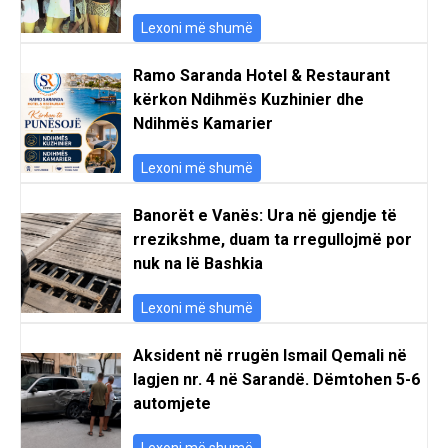
Lexoni më shumë
Ramo Saranda Hotel & Restaurant
kërkon Ndihmës Kuzhinier dhe
Ndihmës Kamarier
Lexoni më shumë
Banorët e Vanës: Ura në gjendje të
rrezikshme, duam ta rregullojmë por
nuk na lë Bashkia
Lexoni më shumë
Aksident në rrugën Ismail Qemali në
lagjen nr. 4 në Sarandë. Dëmtohen 5-6
automjete
Lexoni më shumë