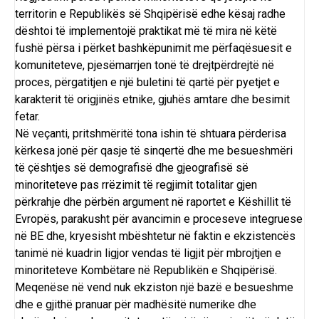
territorin e Republikës së Shqipërisë edhe kësaj radhe
dështoi të implementojë praktikat më të mira në këtë
fushë përsa i përket bashkëpunimit me përfaqësuesit e
komuniteteve, pjesëmarrjen tonë të drejtpërdrejtë në
proces, përgatitjen e një buletini të qartë për pyetjet e
karakterit të origjinës etnike, gjuhës amtare dhe besimit
fetar.
Në veçanti, pritshmëritë tona ishin të shtuara përderisa
kërkesa jonë për qasje të sinqertë dhe me besueshmëri
të çështjes së demografisë dhe gjeografisë së
minoriteteve pas rrëzimit të regjimit totalitar gjen
përkrahje dhe përbën argument në raportet e Këshillit të
Evropës, parakusht për avancimin e proceseve integruese
në BE dhe, kryesisht mbështetur në faktin e ekzistencës
tanimë në kuadrin ligjor vendas të ligjit për mbrojtjen e
minoriteteve Kombëtare në Republikën e Shqipërisë.
Meqenëse në vend nuk ekziston një bazë e besueshme
dhe e gjithë pranuar për madhësitë numerike dhe