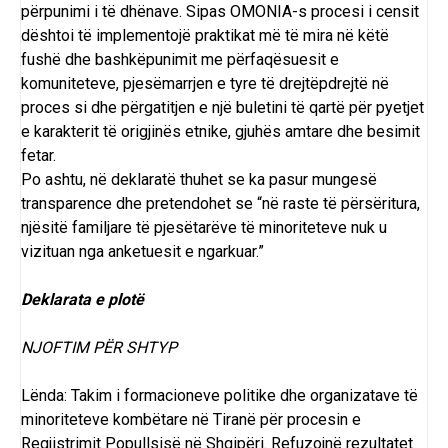
përpunimi i të dhënave. Sipas OMONIA-s procesi i censit
dështoi të implementojë praktikat më të mira në këtë
fushë dhe bashkëpunimit me përfaqësuesit e
komuniteteve, pjesëmarrjen e tyre të drejtëpdrejtë në
proces si dhe përgatitjen e një buletini të qartë për pyetjet
e karakterit të origjinës etnike, gjuhës amtare dhe besimit
fetar.
Po ashtu, në deklaratë thuhet se ka pasur mungesë
transparence dhe pretendohet se “në raste të përsëritura,
njësitë familjare të pjesëtarëve të minoriteteve nuk u
vizituan nga anketuesit e ngarkuar.”
Deklarata e plotë
NJOFTIM PËR SHTYP
Lënda: Takim i formacioneve politike dhe organizatave të
minoriteteve kombëtare në Tiranë për procesin e
Regjistrimit Popullsisë në Shqipëri. Refuzojnë rezultatet