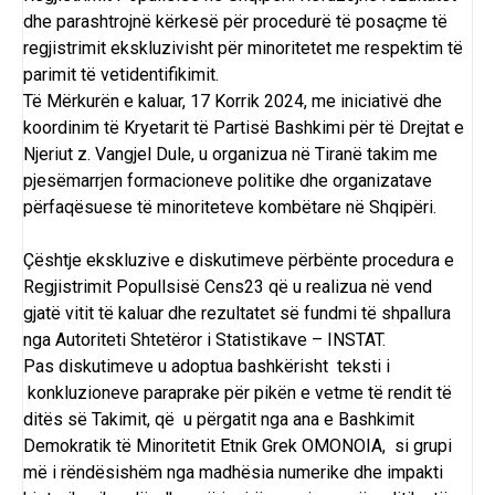
dhe parashtrojnë kërkesë për procedurë të posaçme të
regjistrimit ekskluzivisht për minoritetet me respektim të
parimit të vetidentifikimit.
Të Mërkurën e kaluar, 17 Korrik 2024, me iniciativë dhe
koordinim të Kryetarit të Partisë Bashkimi për të Drejtat e
Njeriut z. Vangjel Dule, u organizua në Tiranë takim me
pjesëmarrjen formacioneve politike dhe organizatave
përfaqësuese të minoriteteve kombëtare në Shqipëri.
Çështje ekskluzive e diskutimeve përbënte procedura e
Regjistrimit Popullsisë Cens23 që u realizua në vend
gjatë vitit të kaluar dhe rezultatet së fundmi të shpallura
nga Autoriteti Shtetëror i Statistikave – INSTAT.
Pas diskutimeve u adoptua bashkërisht teksti i
konkluzioneve paraprake për pikën e vetme të rendit të
ditës së Takimit, që u përgatit nga ana e Bashkimit
Demokratik të Minoritetit Etnik Grek OMONOIA, si grupi
më i rëndësishëm nga madhësia numerike dhe impakti