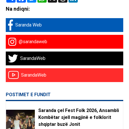
Na ndiqni:
Saranda Web
@sarandaweb
SarandaWeb
SarandaWeb
POSTIMET E FUNDIT
Saranda çel Fest Folk 2026, Ansambli
Kombëtar sjell magjinë e folklorit
shqiptar buzë Jonit