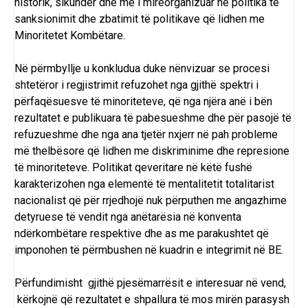
historik, sikundër dhe më i mirëorganizuar në politika të
sanksionimit dhe zbatimit të politikave që lidhen me
Minoritetet Kombëtare.
Në përmbyllje u konkludua duke nënvizuar se procesi
shtetëror i regjistrimit refuzohet nga gjithë spektri i
përfaqësuesve të minoriteteve, që nga njëra anë i bën
rezultatet e publikuara të pabesueshme dhe për pasojë të
refuzueshme dhe nga ana tjetër nxjerr në pah probleme
më thelbësore që lidhen me diskriminime dhe represione
të minoriteteve. Politikat qeveritare në këtë fushë
karakterizohen nga elementë të mentalitetit totalitarist
nacionalist që për rrjedhojë nuk përputhen me angazhime
detyruese të vendit nga anëtarësia në konventa
ndërkombëtare respektive dhe as me parakushtet që
imponohen të përmbushen në kuadrin e integrimit në BE.
Përfundimisht gjithë pjesëmarrësit e interesuar në vend,
kërkojnë që rezultatet e shpallura të mos mirën parasysh