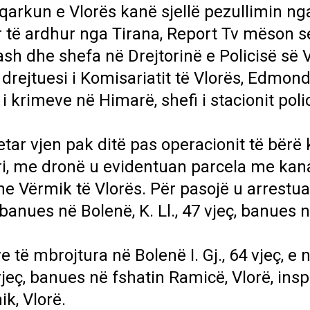
qarkun e Vlorës kanë sjellë pezullimin ng
ër të ardhur nga Tirana, Report Tv mëson s
sh dhe shefa në Drejtorinë e Policisë së V
rejtuesi i Komisariatit të Vlorës, Edmond 
 i krimeve në Himarë, shefi i stacionit poli
detar vjen pak ditë pas operacionit të bërë
ajri, me dronë u evidentuan parcela me kan
e Vërmik të Vlorës. Për pasojë u arrestu
 banues në Bolenë, K. Ll., 47 vjeç, banues 
 të mbrojtura në Bolenë I. Gj., 64 vjeç, e 
vjeç, banues në fshatin Ramicë, Vlorë, insp
k, Vlorë.