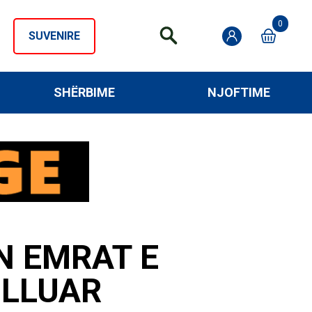
0
SUVENIRE
SHËRBIME
NJOFTIME
N EMRAT E
ULLUAR