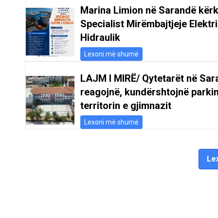
Marina Limion në Sarandë kër
Specialist Mirëmbajtjeje Elektr
Hidraulik
Lexoni më shumë
LAJM I MIRË/ Qytetarët në Sar
reagojnë, kundërshtojnë parki
territorin e gjimnazit
Lexoni më shumë
Lex