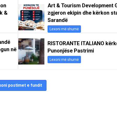
kon
Art & Tourism Development 
ik &
zgjeron ekipin dhe kërkon st
Sarandë
Lexoni më shumë
andë
RISTORANTE ITALIANO kërk
ngun në
Punonjëse Pastrimi
Lexoni më shumë
oni postimet e fundit