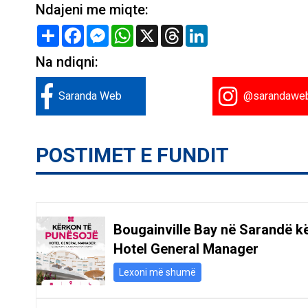
Ndajeni me miqte:
Share
Facebook
Messenger
WhatsApp
X
Threads
LinkedIn
Na ndiqni:
Saranda Web
@sarandawe
POSTIMET E FUNDIT
Bougainville Bay në Sarandë k
Hotel General Manager
Lexoni më shumë