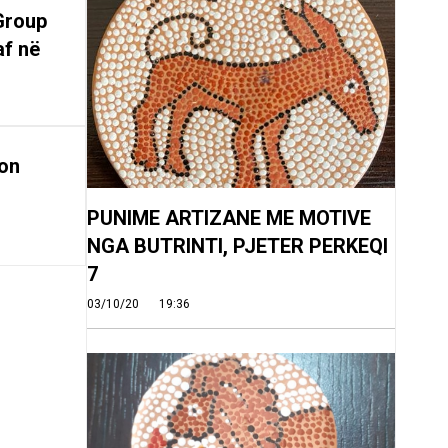
Group
af në
on
PUNIME ARTIZANE ME MOTIVE
NGA BUTRINTI, PJETER PERKEQI
7
03/10/20
19:36