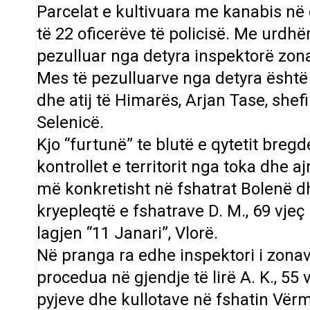
Parcelat e kultivuara me kanabis në 
të 22 oficerëve të policisë. Me urdh
pezulluar nga detyra inspektorë zona
Mes të pezulluarve nga detyra është d
dhe atij të Himarës, Arjan Tase, shefi
Selenicë.
Kjo “furtunë” te blutë e qytetit breg
kontrollet e territorit nga toka dhe 
më konkretisht në fshatrat Bolenë dh
kryepleqtë e fshatrave D. M., 69 vjeç
lagjen “11 Janari”, Vlorë.
Në pranga ra edhe inspektori i zonave
procedua në gjendje të lirë A. K., 55 
pyjeve dhe kullotave në fshatin Vërmi