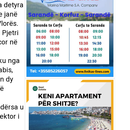
a detyra
e janë
lorës.
Pjetri
cor në
 ku nga
abis,
an dy
në
ndërsa u
ektor i