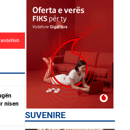
randaWeb
rugën
r nisen
SUVENIRE