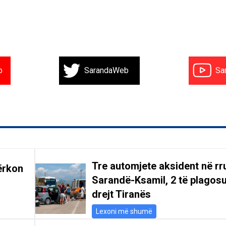
b
SarandaWeb
Sa
Tre automjete aksident në r
ërkon
Sarandë-Ksamil, 2 të plagosu
drejt Tiranës
Lexoni më shumë