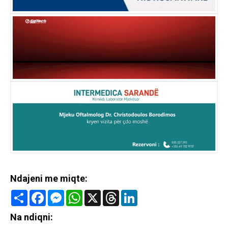
Ndajeni me miqte:
Share
Facebook
Messenger
WhatsApp
X
Threads
LinkedIn
Na ndiqni: