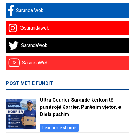
Saranda Web
@sarandaweb
SarandaWeb
SarandaWeb
POSTIMET E FUNDIT
Ultra Courier Sarande kërkon të
punësojë Korrier. Punësim vjetor, e
Diela pushim
Lexoni më shumë