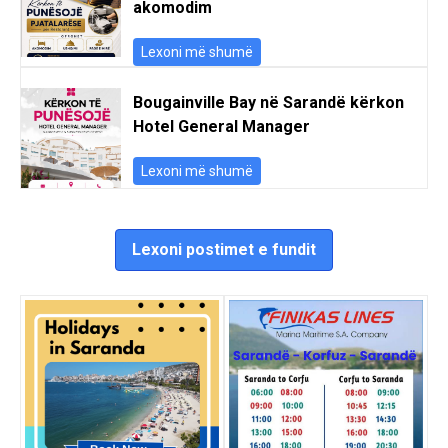
akomodim
Lexoni më shumë
Bougainville Bay në Sarandë kërkon
Hotel General Manager
Lexoni më shumë
Lexoni postimet e fundit