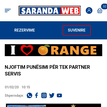
32
REZERVIME
SUVENIRE
NJOFTIM PUNËSIMI PËR TEK PARTNER
SERVIS
01/02/20
10:15
Shperndaje: