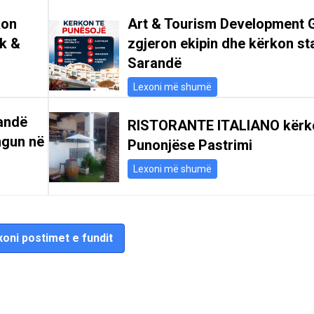
kon
Art & Tourism Development 
ik &
zgjeron ekipin dhe kërkon st
Sarandë
Lexoni më shumë
andë
RISTORANTE ITALIANO kërk
ngun në
Punonjëse Pastrimi
Lexoni më shumë
oni postimet e fundit