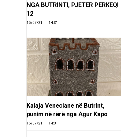
NGA BUTRINTI, PJETER PERKEQI
12
15/07/21
14:31
Kalaja Veneciane në Butrint,
punim në rërë nga Agur Kapo
15/07/21
14:31