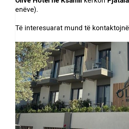
Olive Hotel në Ksamil
kërkon
Pjatal
enëve).
Të interesuarat mund të kontaktojn