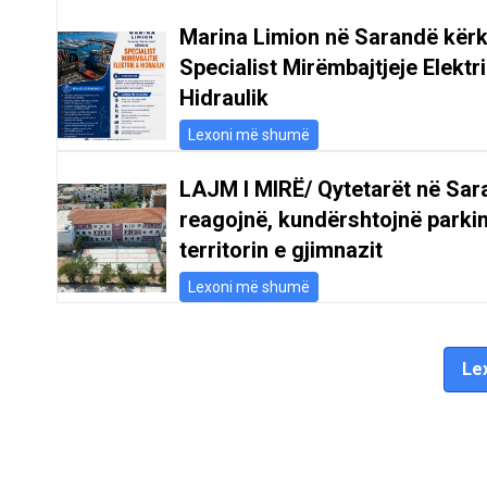
Marina Limion në Sarandë kër
Specialist Mirëmbajtjeje Elektr
Hidraulik
Lexoni më shumë
LAJM I MIRË/ Qytetarët në Sar
reagojnë, kundërshtojnë parki
territorin e gjimnazit
Lexoni më shumë
Lex