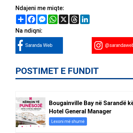
Ndajeni me miqte:
Share
Facebook
Messenger
WhatsApp
X
Threads
LinkedIn
Na ndiqni:
Saranda Web
@sarandawe
POSTIMET E FUNDIT
Bougainville Bay në Sarandë k
Hotel General Manager
Lexoni më shumë