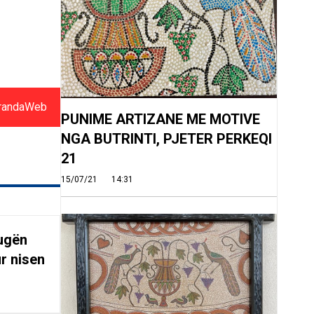
randaWeb
PUNIME ARTIZANE ME MOTIVE
NGA BUTRINTI, PJETER PERKEQI
21
15/07/21
14:31
rugën
r nisen