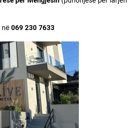
arëse për Mëngjesin
(punonjëse për larjen
ë në
069 230 7633