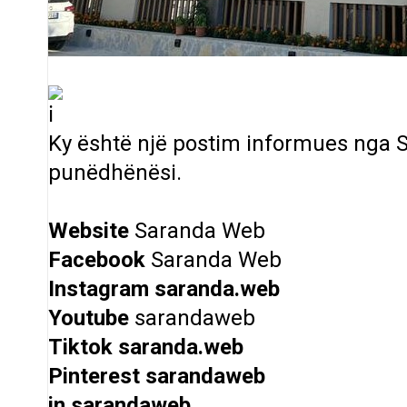
Ky është një postim informues nga 
punëdhënësi.
Website
Saranda Web
Facebook
Saranda Web
Instagram
saranda.web
Youtube
sarandaweb
Tiktok
saranda.web
Pinterest
sarandaweb
in
sarandaweb