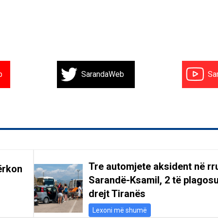
b
SarandaWeb
Sa
Tre automjete aksident në r
ërkon
Sarandë-Ksamil, 2 të plagosu
drejt Tiranës
Lexoni më shumë