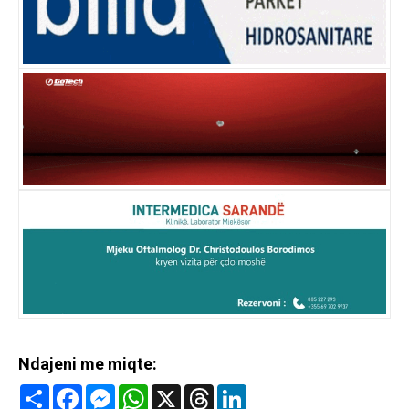
Ndajeni me miqte:
Share
Facebook
Messenger
WhatsApp
X
Threads
LinkedIn