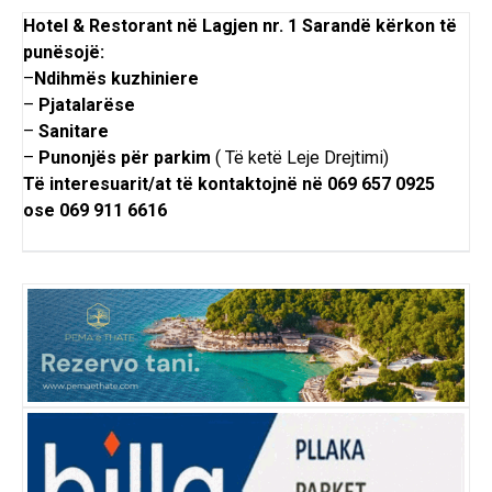
Hotel & Restorant në Lagjen nr. 1 Sarandë kërkon të
punësojë:
–
Ndihmës kuzhiniere
–
Pjatalarëse
–
Sanitare
–
Punonjës për parkim
( Të ketë Leje Drejtimi)
Të interesuarit/at të kontaktojnë në 069 657 0925
ose 069 911 6616