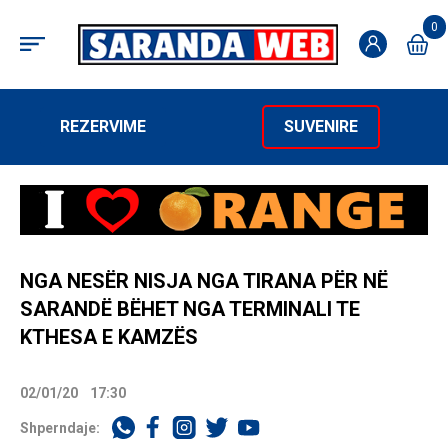
0
REZERVIME
SUVENIRE
NGA NESËR NISJA NGA TIRANA PËR NË
SARANDË BËHET NGA TERMINALI TE
KTHESA E KAMZËS
02/01/20
17:30
Shperndaje: