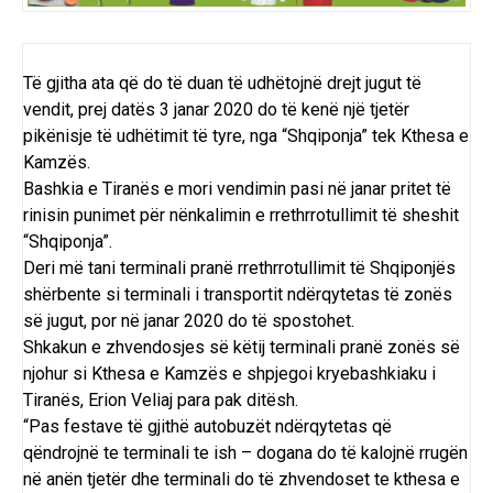
Të gjitha ata që do të duan të udhëtojnë drejt jugut të
vendit, prej datës 3 janar 2020 do të kenë një tjetër
pikënisje të udhëtimit të tyre, nga “Shqiponja” tek Kthesa e
Kamzës.
Bashkia e Tiranës e mori vendimin pasi në janar pritet të
rinisin punimet për nënkalimin e rrethrrotullimit të sheshit
“Shqiponja”.
Deri më tani terminali pranë rrethrrotullimit të Shqiponjës
shërbente si terminali i transportit ndërqytetas të zonës
së jugut, por në janar 2020 do të spostohet.
Shkakun e zhvendosjes së këtij terminali pranë zonës së
njohur si Kthesa e Kamzës e shpjegoi kryebashkiaku i
Tiranës, Erion Veliaj para pak ditësh.
“Pas festave të gjithë autobuzët ndërqytetas që
qëndrojnë te terminali te ish – dogana do të kalojnë rrugën
në anën tjetër dhe terminali do të zhvendoset te kthesa e