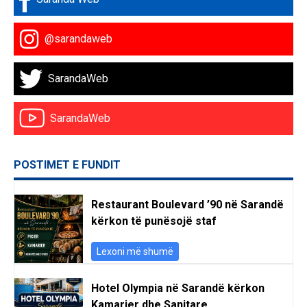
@sarandaweb
SarandaWeb
SarandaWeb
POSTIMET E FUNDIT
Restaurant Boulevard ’90 në Sarandë
kërkon të punësojë staf
Lexoni më shumë
Hotel Olympia në Sarandë kërkon
Kamarier dhe Sanitare