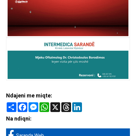
Ndajeni me miqte:
Share
Facebook
Messenger
WhatsApp
X
Threads
LinkedIn
Na ndiqni:
Saranda Web