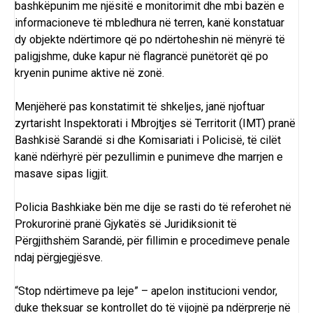
bashkëpunim me njësitë e monitorimit dhe mbi bazën e
informacioneve të mbledhura në terren, kanë konstatuar
dy objekte ndërtimore që po ndërtoheshin në mënyrë të
paligjshme, duke kapur në flagrancë punëtorët që po
kryenin punime aktive në zonë.
Menjëherë pas konstatimit të shkeljes, janë njoftuar
zyrtarisht Inspektorati i Mbrojtjes së Territorit (IMT) pranë
Bashkisë Sarandë si dhe Komisariati i Policisë, të cilët
kanë ndërhyrë për pezullimin e punimeve dhe marrjen e
masave sipas ligjit.
Policia Bashkiake bën me dije se rasti do të referohet në
Prokurorinë pranë Gjykatës së Juridiksionit të
Përgjithshëm Sarandë, për fillimin e procedimeve penale
ndaj përgjegjësve.
“Stop ndërtimeve pa leje” – apelon institucioni vendor,
duke theksuar se kontrollet do të vijojnë pa ndërprerje në