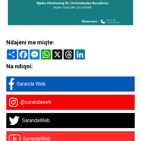
Ndajeni me miqte:
Share
Facebook
Messenger
WhatsApp
X
Threads
LinkedIn
Na ndiqni:
Saranda Web
@sarandaweb
SarandaWeb
SarandaWeb