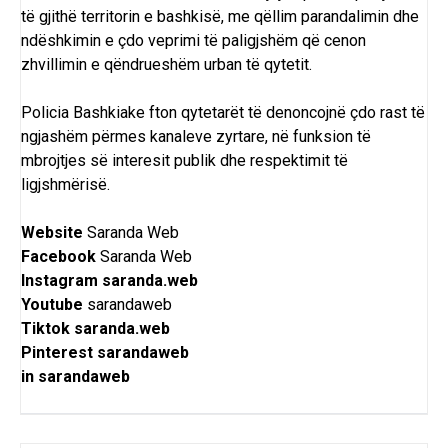
të gjithë territorin e bashkisë, me qëllim parandalimin dhe
ndëshkimin e çdo veprimi të paligjshëm që cenon
zhvillimin e qëndrueshëm urban të qytetit.
Policia Bashkiake fton qytetarët të denoncojnë çdo rast të
ngjashëm përmes kanaleve zyrtare, në funksion të
mbrojtjes së interesit publik dhe respektimit të
ligjshmërisë.
Website
Saranda Web
Facebook
Saranda Web
Instagram
saranda.web
Youtube
sarandaweb
Tiktok
saranda.web
Pinterest
sarandaweb
in
sarandaweb