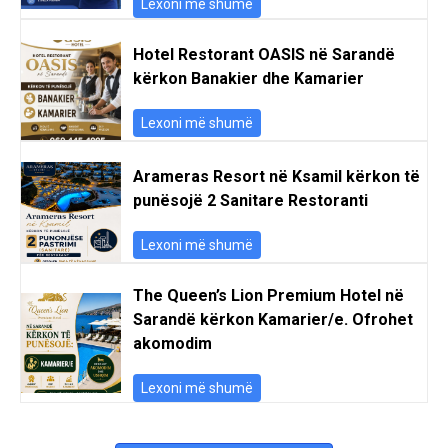
Lexoni më shumë
Hotel Restorant OASIS në Sarandë
kërkon Banakier dhe Kamarier
Lexoni më shumë
Arameras Resort në Ksamil kërkon të
punësojë 2 Sanitare Restoranti
Lexoni më shumë
The Queen’s Lion Premium Hotel në
Sarandë kërkon Kamarier/e. Ofrohet
akomodim
Lexoni më shumë