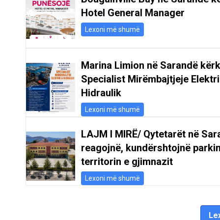
Hotel General Manager
Lexoni më shumë
Marina Limion në Sarandë kër
Specialist Mirëmbajtjeje Elektr
Hidraulik
Lexoni më shumë
LAJM I MIRË/ Qytetarët në Sar
reagojnë, kundërshtojnë parki
territorin e gjimnazit
Lexoni më shumë
Lex