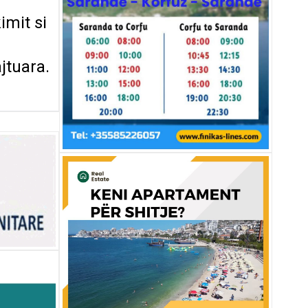
imit si
jtuara.