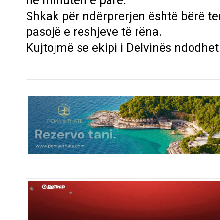
në minutën e parë.
Shkak për ndërprerjen është bërë ter
pasojë e reshjeve të rëna.
Kujtojmë se ekipi i Delvinës ndodhet