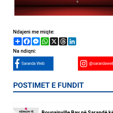
Ndajeni me miqte:
Share
Facebook
Messenger
WhatsApp
X
Threads
LinkedIn
Na ndiqni:
Saranda Web
@sarandawe
POSTIMET E FUNDIT
Bougainville Bay në Sarandë k