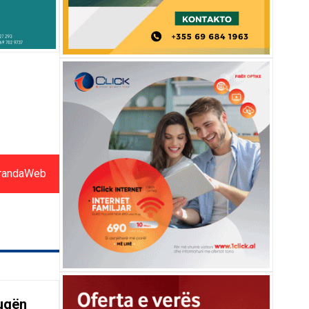
randaWeb
rugën