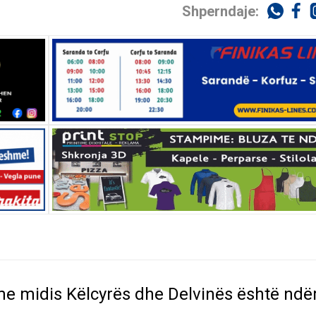
Shperndaje:
tme midis Këlcyrës dhe Delvinës është ndë