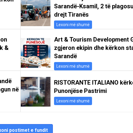
Sarandë-Ksamil, 2 të plagosu
drejt Tiranës
Lexoni më shumë
kon
Art & Tourism Development 
ik &
zgjeron ekipin dhe kërkon st
Sarandë
Lexoni më shumë
andë
RISTORANTE ITALIANO kërk
ngun në
Punonjëse Pastrimi
Lexoni më shumë
oni postimet e fundit