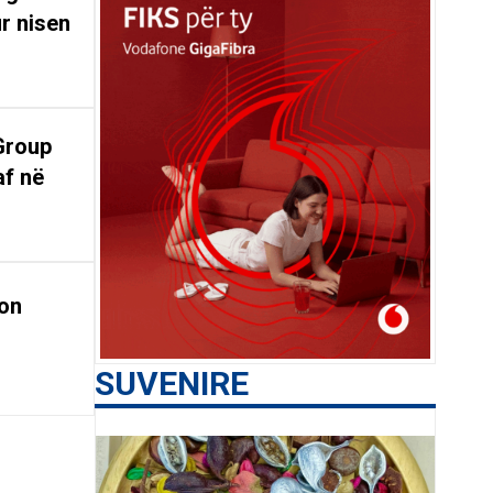
r nisen
Group
af në
on
SUVENIRE