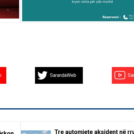
b
SarandaWeb
Sa
Tre automjete aksident në r
ërkon