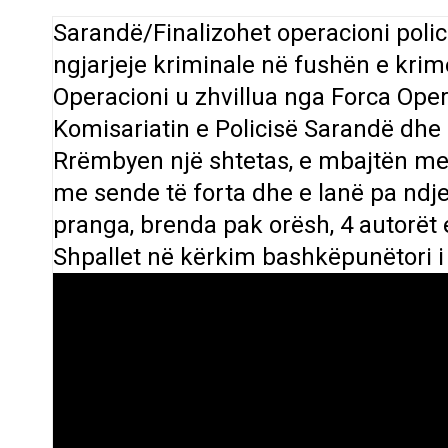
Sarandë/Finalizohet operacioni polic
ngjarjeje kriminale në fushën e krim
Operacioni u zhvillua nga Forca Op
Komisariatin e Policisë Sarandë dhe
Rrëmbyen një shtetas, e mbajtën me f
me sende të forta dhe e lanë pa ndjen
pranga, brenda pak orësh, 4 autorët e
Shpallet në kërkim bashkëpunëtori i 