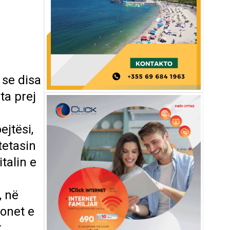
 se disa
ta prej
jtësi,
tetasin
talin e
, në
ionet e
r