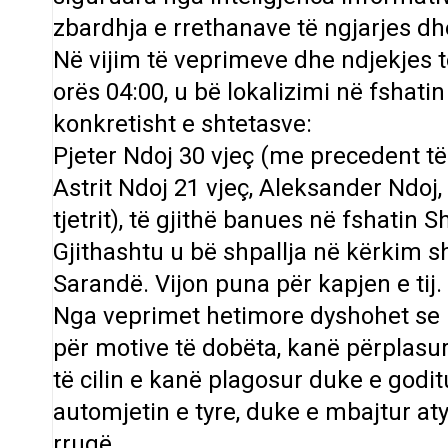
zbardhja e rrethanave të ngjarjes dhe
Në vijim të veprimeve dhe ndjekjes t
orës 04:00, u bë lokalizimi në fshati
konkretisht e shtetasve:
Pjeter Ndoj 30 vjeç (me precedent t
Astrit Ndoj 21 vjeç, Aleksander Ndoj,
tjetrit), të gjithë banues në fshatin S
Gjithashtu u bë shpallja në kërkim sh
Sarandë. Vijon puna për kapjen e tij.
Nga veprimet hetimore dyshohet se k
për motive të dobëta, kanë përplasur
të cilin e kanë plagosur duke e godi
automjetin e tyre, duke e mbajtur at
rrugë.