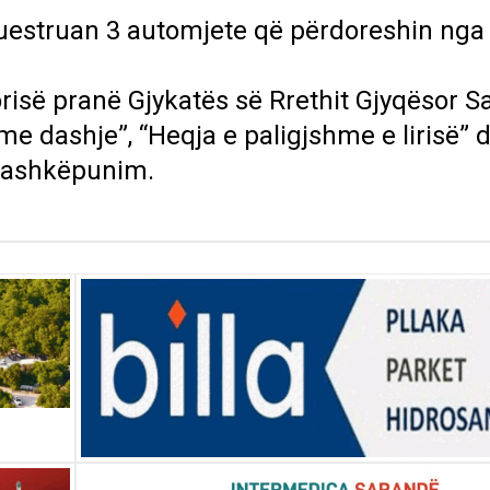
kuestruan 3 automjete që përdoreshin nga 
risë pranë Gjykatës së Rrethit Gjyqësor S
me dashje”, “Heqja e paligjshme e lirisë” 
 bashkëpunim.