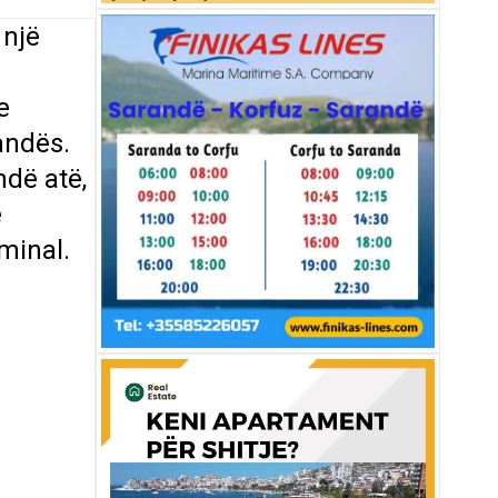
 një
e
andës.
ndë atë,
ë
minal.