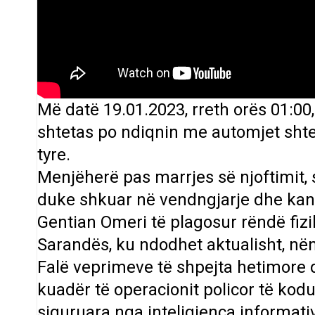
Më datë 19.01.2023, rreth orës 01:00
shtetas po ndiqnin me automjet shtet
tyre.
Menjëherë pas marrjes së njoftimit, 
duke shkuar në vendngjarje dhe kanë
Gentian Omeri të plagosur rëndë fizik
Sarandës, ku ndodhet aktualisht, në
Falë veprimeve të shpejta hetimore 
kuadër të operacionit policor të kod
siguruara nga inteligjenca informat