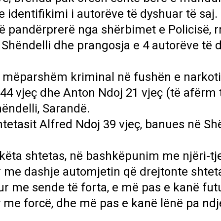
 identifikimi i autorëve të dyshuar të saj.
ë pandërprerë nga shërbimet e Policisë, r
n Shëndelli dhe prangosja e 4 autorëve të 
ë mëparshëm kriminal në fushën e narkoti
 44 vjeç dhe Anton Ndoj 21 vjeç (të afërm t
hëndelli, Sarandë.
tetasit Alfred Ndoj 39 vjeç, banues në Shë
ëta shtetas, në bashkëpunim me njëri-tje
 me dashje automjetin që drejtonte shtetas
tur me sende të forta, e më pas e kanë fut
y me forcë, dhe më pas e kanë lënë pa ndj