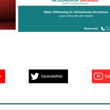
b
SarandaWeb
Sa