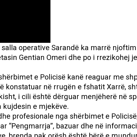
, salla operative Sarandë ka marrë njoftim
asin Gentian Omeri dhe po i rrezikohej je
shërbimet e Policisë kanë reaguar me shpe
 konstatuar në rrugën e fshatit Xarrë, sh
isht, i cili është dërguar menjëherë në spi
n kujdesin e mjekëve.
dhe profesionale nga shërbimet e Policisë
uar “Pengmarrja”, bazuar dhe në informac
ive, brenda pak orësh është bërë e mundu