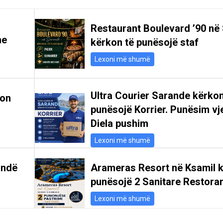
Restaurant Boulevard ’90 në
he
kërkon të punësojë staf
Lexoni më shumë
Ultra Courier Sarande kërkon
kon
punësojë Korrier. Punësim vje
Diela pushim
Lexoni më shumë
andë
Arameras Resort në Ksamil k
punësojë 2 Sanitare Restoran
Lexoni më shumë