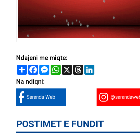
Ndajeni me miqte:
Share
Facebook
Messenger
WhatsApp
X
Threads
LinkedIn
Na ndiqni:
Saranda Web
@sarandawe
POSTIMET E FUNDIT