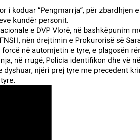
or i koduar “Pengmarrja”, për zbardhjen e
eve kundër personit.
eracionale e DVP Vlorë, në bashkëpunim m
 FNSH, nën drejtimin e Prokurorisë së Sar
orcë në automjetin e tyre, e plagosën rë
ja, në rrugë, Policia identifikon dhe vë n
 dyshuar, njëri prej tyre me precedent kri
tyre.