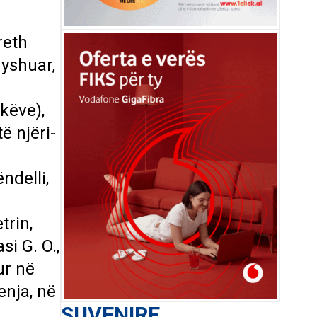
reth
dyshuar,
këve),
ë njëri-
ndelli,
trin,
i G. O.,
ur në
enja, në
SUVENIRE