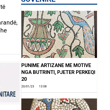
të
arandë,
dhe
PUNIME ARTIZANE ME MOTIVE
NGA BUTRINTI, PJETER PERKEQI
20
20/01/23
13:08