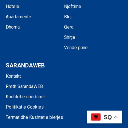
Hotele
Njoftime
Apartamente
Blej
Dhoma
Qera
Shitje
Vende pune
SARANDAWEB
Kontakt
Rreth SarandaWEB
Kushtet e shërbimit
Politikat e Cookies
SQ
Termat dhe Kushtet e blerjes