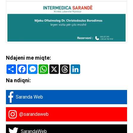
Ndajeni me miqte:
Share
Facebook
Messenger
WhatsApp
X
Threads
LinkedIn
Na ndiqni:
Saranda Web
@sarandaweb
SarandaWeb