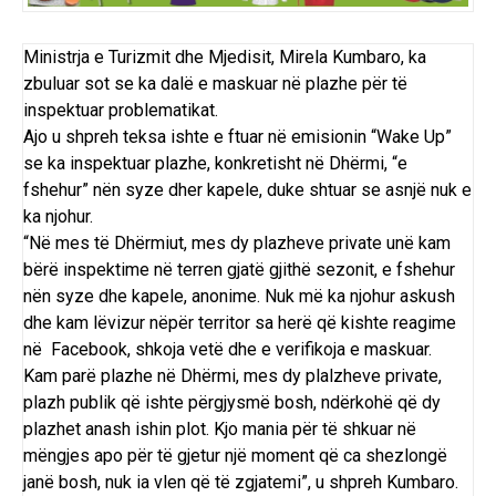
Ministrja e Turizmit dhe Mjedisit, Mirela Kumbaro, ka
zbuluar sot se ka dalë e maskuar në plazhe për të
inspektuar problematikat.
Ajo u shpreh teksa ishte e ftuar në emisionin “Wake Up”
se ka inspektuar plazhe, konkretisht në Dhërmi, “e
fshehur” nën syze dher kapele, duke shtuar se asnjë nuk e
ka njohur.
“Në mes të Dhërmiut, mes dy plazheve private unë kam
bërë inspektime në terren gjatë gjithë sezonit, e fshehur
nën syze dhe kapele, anonime. Nuk më ka njohur askush
dhe kam lëvizur nëpër territor sa herë që kishte reagime
në Facebook, shkoja vetë dhe e verifikoja e maskuar.
Kam parë plazhe në Dhërmi, mes dy plalzheve private,
plazh publik që ishte përgjysmë bosh, ndërkohë që dy
plazhet anash ishin plot. Kjo mania për të shkuar në
mëngjes apo për të gjetur një moment që ca shezlongë
janë bosh, nuk ia vlen që të zgjatemi”, u shpreh Kumbaro.