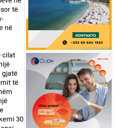
meve në
sor të
a-
e në
 cilat
mijë
 gjatë
imit të
shëm
një
ie
 kemi 30