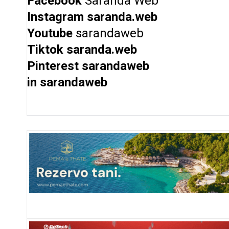
Facebook
Saranda Web
Instagram
saranda.web
Youtube
sarandaweb
Tiktok
saranda.web
Pinterest
sarandaweb
in
sarandaweb