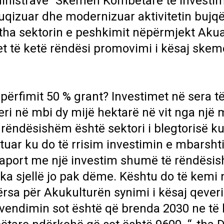
 Ministrave “Skemën Kombëtare të Investi
fuqizuar dhe modernizuar aktivitetin bujqë
itha sektorin e peshkimit nëpërmjekt Aku
et të ketë rëndësi promovimi i kësaj skem
ë përfimit 50 % grant? Investimet në sera të
eri në mbi dy mijë hektarë në vit nga një 
 rëndësishëm është sektori i blegtorisë ku
htuar ku do të rrisim investimin e mbarsht
 raport me një investim shumë të rëndësi
 ka sjellë jo pak dëme. Kështu do të kemi 
dërsa për Akukulturën synimi i kësaj qever
vendimin sot është që brenda 2030 ne të