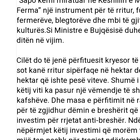
“Sapo kemi miratuar në Këshillin e
Ferma” një instrument për të rritur, 
fermerëve, blegtorëve dhe mbi të gj
kulturës.Si Ministre e Bujqësisë duh
ditën në vijim.
Cilët do të jenë përfituesit kryesor t
sot kanë rritur sipërfaqe në hektar d
hektar që ishte pesë viteve. Shumë i
këtij viti ka pasur një vëmendje të s
kafshëve. Dhe masa e përfitimit në
për të zgjidhur dëmin e breshërit që
investim për rrjetat anti-breshër. N
nëpërmjet këtij investimi që morëm 