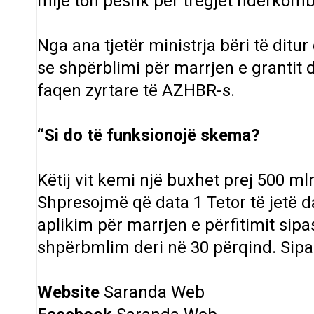
mijë ton peshk për tregjet ndërkombë
Nga ana tjetër ministrja bëri të ditu
se shpërblimi për marrjen e grantit d
faqen zyrtare të AZHBR-s.
“Si do të funksionojë skema?
Këtij vit kemi një buxhet prej 500 ml
Shpresojmë që data 1 Tetor të jetë d
aplikim për marrjen e përfitimit sipa
shpërbmlim deri në 30 përqind. Sipas
Website
Saranda Web