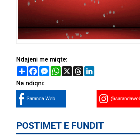
Ndajeni me miqte:
Share
Facebook
Messenger
WhatsApp
X
Threads
LinkedIn
Na ndiqni:
Saranda Web
@sarandawe
POSTIMET E FUNDIT