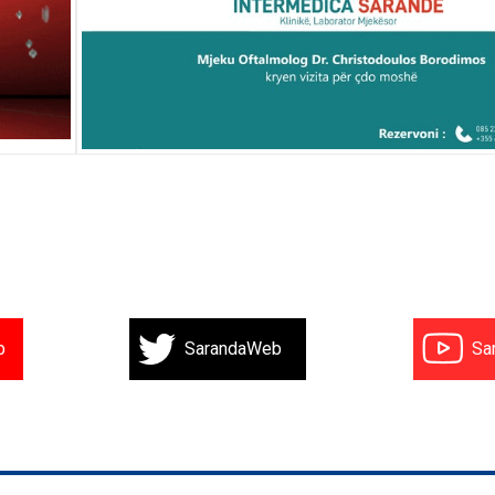
b
SarandaWeb
Sa