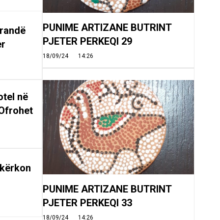
PUNIME ARTIZANE BUTRINT
arandë
PJETER PERKEQI 29
er
18/09/24
14:26
tel në
Ofrohet
 kërkon
PUNIME ARTIZANE BUTRINT
PJETER PERKEQI 33
18/09/24
14:26