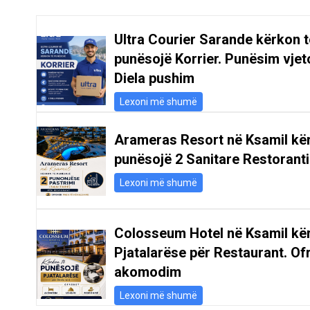
Ultra Courier Sarande kërkon t
punësojë Korrier. Punësim vjeto
Diela pushim
Lexoni më shumë
Arameras Resort në Ksamil kë
punësojë 2 Sanitare Restoranti
Lexoni më shumë
Colosseum Hotel në Ksamil kë
Pjatalarëse për Restaurant. Of
akomodim
Lexoni më shumë