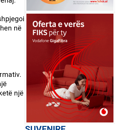
enaj.
shpjegoi
kohen në
rmativ.
një
ketë një
SUVENIRE