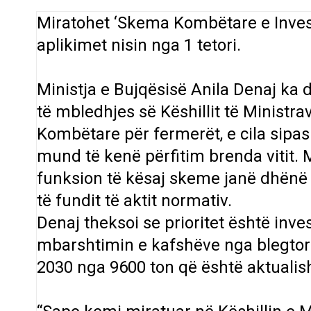
Miratohet ‘Skema Kombëtare e Invest
aplikimet nisin nga 1 tetori.
Ministja e Bujqësisë Anila Denaj ka
të mbledhjes së Këshillit të Ministr
Kombëtare për fermerët, e cila sipas 
mund të kenë përfitim brenda vitit. M
funksion të kësaj skeme janë dhënë 
të fundit të aktit normativ.
Denaj theksoi se prioritet është inve
mbarshtimin e kafshëve nga blegtorë
2030 nga 9600 ton që është aktualish