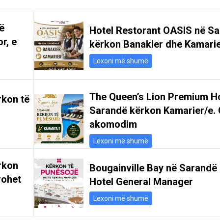
ë
Hotel Restorant OASIS në S
r, e
kërkon Banakier dhe Kamari
Lexoni më shumë
The Queen’s Lion Premium Ho
rkon të
Sarandë kërkon Kamarier/e. 
akomodim
Lexoni më shumë
rkon
Bougainville Bay në Sarandë
rohet
Hotel General Manager
Lexoni më shumë