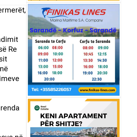
ermerët,
ndimit
 së Re
sit
 në
himeve
brenda