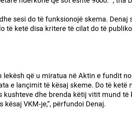
tare ndërkohë që sot është 9600. “, tha D
r dhe sesi do të funksionojë skema. Denaj 
o të ketë disa kritere të cilat do të publi
n lekësh që u miratua në Aktin e fundit no
ata e lançimit të kësaj skeme. Do të ketë 
s kushteve dhe brenda këtij vitit mund të 
 kësaj VKM-je,”, përfundoi Denaj.