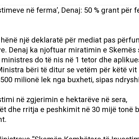
imeve në ferma’, Denaj: 50 % grant për f
 dhënë një deklaratë për mediat pas përfu
ave. Denaj ka njoftuar miratimin e Skemës
ministres do të nis në 1 tetor dhe aplikue
inistra bëri të ditur se vetëm për këtë vit
500 milionë lek nga buxheti, sipas ndrys
stimi në zgjerimin e hektarëve në sera,
t dhe rritja e peshkimit në 30 mijë tonë 
t.