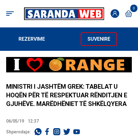
0
REZERVIME
SUVENIRE
MINISTRI I JASHTËM GREK: TABELAT U
HOQËN PËR TË RESPEKTUAR RËNDITJEN E
GJUHËVE. MARËDHËNIET TË SHKËLQYERA
06/05/19
12:37
Shperndaje: