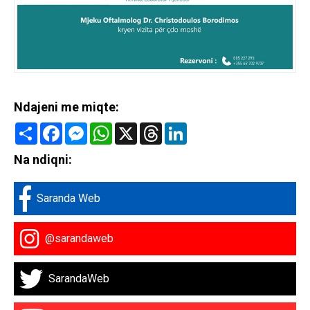
Ndajeni me miqte:
Share
Facebook
Messenger
WhatsApp
X
Threads
LinkedIn
Na ndiqni:
Saranda Web
@sarandaweb
SarandaWeb