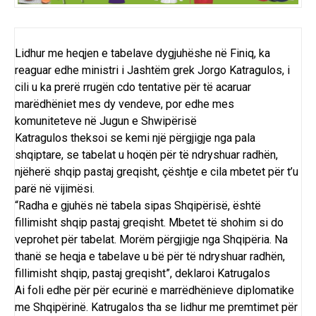
Lidhur me heqjen e tabelave dygjuhëshe në Finiq, ka
reaguar edhe ministri i Jashtëm grek Jorgo Katragulos, i
cili u ka prerë rrugën cdo tentative për të acaruar
marëdhëniet mes dy vendeve, por edhe mes
komuniteteve në Jugun e Shwipërisë
Katragulos theksoi se kemi një përgjigje nga pala
shqiptare, se tabelat u hoqën për të ndryshuar radhën,
njëherë shqip pastaj greqisht, çështje e cila mbetet për t’u
parë në vijimësi.
“Radha e gjuhës në tabela sipas Shqipërisë, është
fillimisht shqip pastaj greqisht. Mbetet të shohim si do
veprohet për tabelat. Morëm përgjigje nga Shqipëria. Na
thanë se heqja e tabelave u bë për të ndryshuar radhën,
fillimisht shqip, pastaj greqisht”, deklaroi Katrugalos
Ai foli edhe për për ecurinë e marrëdhënieve diplomatike
me Shqipërinë. Katrugalos tha se lidhur me premtimet për