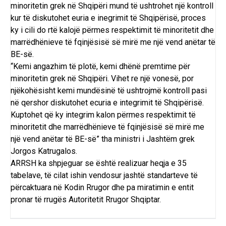
minoritetin grek në Shqipëri mund të ushtrohet një kontroll
kur të diskutohet euria e inegrimit të Shqipërisë, proces
ky i cili do rtë kalojë përmes respektimit të minoritetit dhe
marrëdhënieve të fqinjësisë së mirë me një vend anëtar të
BE-së.
“Kemi angazhim të plotë, kemi dhënë premtime për
minoritetin grek në Shqipëri. Vihet re një vonesë, por
njëkohësisht kemi mundësinë të ushtrojmë kontroll pasi
në qershor diskutohet ecuria e integrimit të Shqipërisë.
Kuptohet që ky integrim kalon përmes respektimit të
minoritetit dhe marrëdhënieve të fqinjësisë së mirë me
një vend anëtar të BE-së” tha ministri i Jashtëm grek
Jorgos Katrugalos.
ARRSH ka shpjeguar se është realizuar heqja e 35
tabelave, të cilat ishin vendosur jashtë standarteve të
përcaktuara në Kodin Rrugor dhe pa miratimin e entit
pronar të rrugës Autoritetit Rrugor Shqiptar.