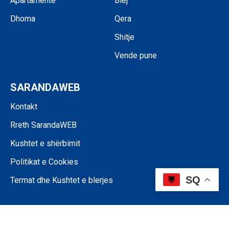
Apartamente
Blej
Dhoma
Qera
Shitje
Vende pune
SARANDAWEB
Kontakt
Rreth SarandaWEB
Kushtet e shërbimit
Politikat e Cookies
SQ
Termat dhe Kushtet e blerjes
©SARANDAWEB - 2024 • Ndalohet riprodhimi i paautorizuar i përmbajtjes
së kësaj faqeje.