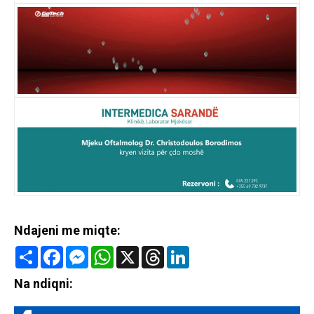
Ndajeni me miqte:
Share
Facebook
Messenger
WhatsApp
X
Threads
LinkedIn
Na ndiqni: