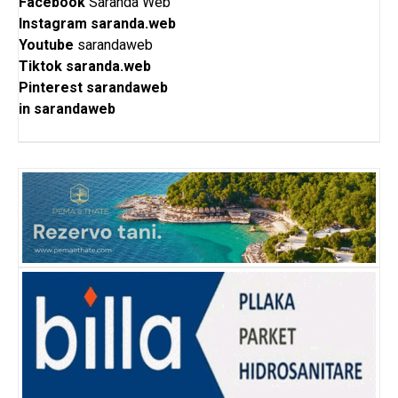
Facebook
Saranda Web
Instagram
saranda.web
Youtube
sarandaweb
Tiktok
saranda.web
Pinterest
sarandaweb
in
sarandaweb