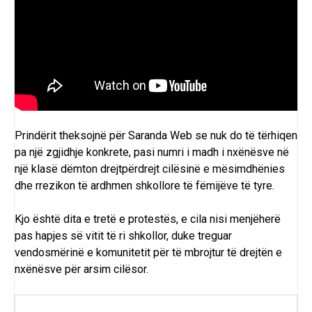
Prindërit theksojnë për Saranda Web se nuk do të tërhiqen
pa një zgjidhje konkrete, pasi numri i madh i nxënësve në
një klasë dëmton drejtpërdrejt cilësinë e mësimdhënies
dhe rrezikon të ardhmen shkollore të fëmijëve të tyre.
Kjo është dita e tretë e protestës, e cila nisi menjëherë
pas hapjes së vitit të ri shkollor, duke treguar
vendosmërinë e komunitetit për të mbrojtur të drejtën e
nxënësve për arsim cilësor.