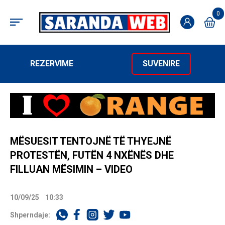
0
REZERVIME
SUVENIRE
MËSUESIT TENTOJNË TË THYEJNË
PROTESTËN, FUTËN 4 NXËNËS DHE
FILLUAN MËSIMIN – VIDEO
10/09/25
10:33
Shperndaje: