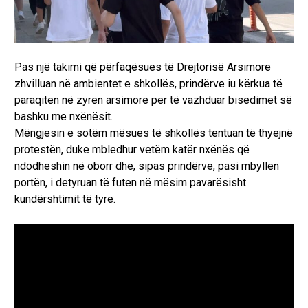
Pas një takimi që përfaqësues të Drejtorisë Arsimore
zhvilluan në ambientet e shkollës, prindërve iu kërkua të
paraqiten në zyrën arsimore për të vazhduar bisedimet së
bashku me nxënësit.
Mëngjesin e sotëm mësues të shkollës tentuan të thyejnë
protestën, duke mbledhur vetëm katër nxënës që
ndodheshin në oborr dhe, sipas prindërve, pasi mbyllën
portën, i detyruan të futen në mësim pavarësisht
kundërshtimit të tyre.