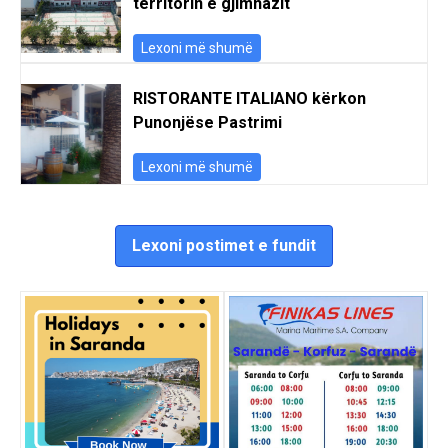
territorin e gjimnazit
Lexoni më shumë
RISTORANTE ITALIANO kërkon
Punonjëse Pastrimi
Lexoni më shumë
Lexoni postimet e fundit