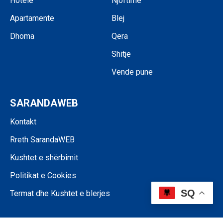
Hotele
Njoftime
Apartamente
Blej
Dhoma
Qera
Shitje
Vende pune
SARANDAWEB
Kontakt
Rreth SarandaWEB
Kushtet e shërbimit
Politikat e Cookies
SQ
Termat dhe Kushtet e blerjes