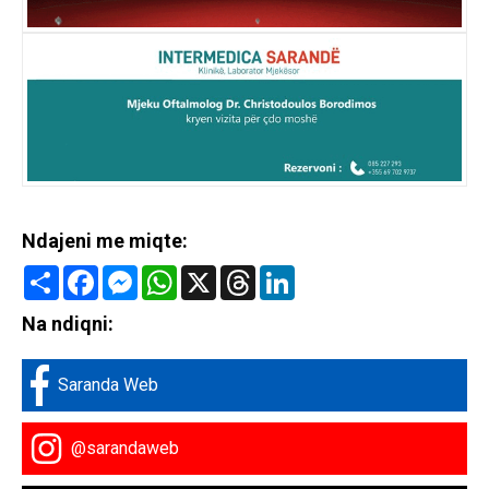
Ndajeni me miqte:
Share
Facebook
Messenger
WhatsApp
X
Threads
LinkedIn
Na ndiqni:
Saranda Web
@sarandaweb