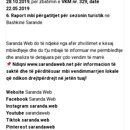
28.10.2019
, për zbatimin e
VKM nr. 329, datë
22.05.2019
6. Raport mbi përgatitjet për sezonin turistik
në
Bashkinë Sarandë
Saranda Web do të ndjekë nga afër zhvillimet e kësaj
mbledhjeje dhe do t’ju mbajë të informuar me përmbledhje
dhe analiza të detajuara për çdo vendim të marrë.
Ndiqni
www.sarandaweb.net
për informacion të
saktë dhe të përditësuar mbi vendimmarrjen lokale
që ndikon drejtpërdrejt në jetën tuaj!
Website
Saranda Web
Facebook
Saranda Web
Instagram
saranda.web
Youtube
sarandaweb
Tiktok
saranda.web
Pinterest
sarandaweb