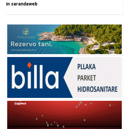
in
sarandaweb