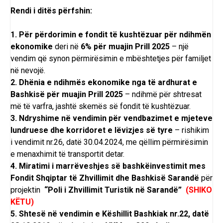
Rendi i ditës përfshin:
1. Për përdorimin e fondit të kushtëzuar për ndihmën
ekonomike
deri në
6% për muajin Prill 2025
– një
vendim që synon përmirësimin e mbështetjes për familjet
në nevojë.
2. Dhënia e ndihmës ekonomike nga të ardhurat e
Bashkisë për muajin Prill 2025
– ndihmë për shtresat
më të varfra, jashtë skemës së fondit të kushtëzuar.
3. Ndryshime në vendimin për vendbazimet e mjeteve
lundruese dhe korridoret e lëvizjes së tyre
– rishikim
i vendimit nr.26, datë 30.04.2024, me qëllim përmirësimin
e menaxhimit të transportit detar.
4. Miratimi i marrëveshjes së bashkëinvestimit mes
Fondit Shqiptar të Zhvillimit dhe Bashkisë Sarandë
për
projektin
“Poli i Zhvillimit Turistik në Sarandë”
(SHIKO
KËTU)
5. Shtesë në vendimin e Këshillit Bashkiak nr.22, datë