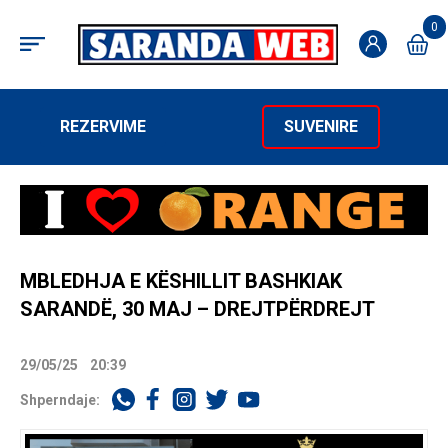
0
REZERVIME
SUVENIRE
MBLEDHJA E KËSHILLIT BASHKIAK
SARANDË, 30 MAJ – DREJTPËRDREJT
29/05/25
20:39
Shperndaje: