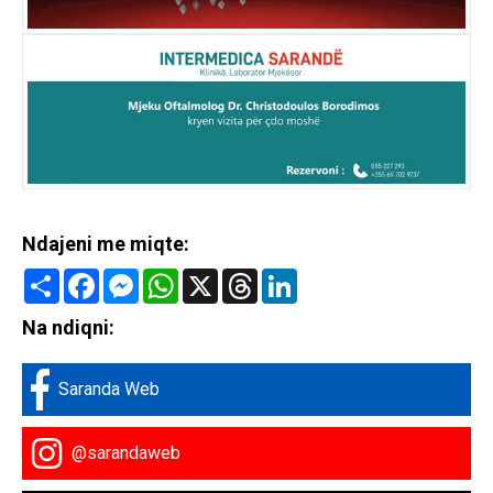
Ndajeni me miqte:
Share
Facebook
Messenger
WhatsApp
X
Threads
LinkedIn
Na ndiqni:
Saranda Web
@sarandaweb