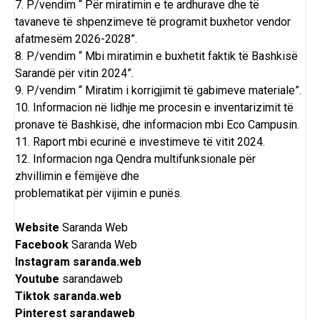
7. P/vendim “ Për miratimin e te ardhurave dhe të
tavaneve të shpenzimeve të programit buxhetor vendor
afatmesëm 2026-2028”.
8. P/vendim “ Mbi miratimin e buxhetit faktik të Bashkisë
Sarandë për vitin 2024”.
9. P/vendim “ Miratim i korrigjimit të gabimeve materiale”.
10. Informacion në lidhje me procesin e inventarizimit të
pronave të Bashkisë, dhe informacion mbi Eco Campusin.
11. Raport mbi ecurinë e investimeve të vitit 2024.
12. Informacion nga Qendra multifunksionale për
zhvillimin e fëmijëve dhe
problematikat për vijimin e punës.
Website
Saranda Web
Facebook
Saranda Web
Instagram
saranda.web
Youtube
sarandaweb
Tiktok
saranda.web
Pinterest
sarandaweb