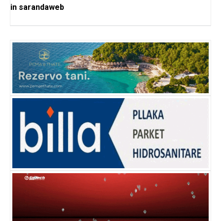
in
sarandaweb