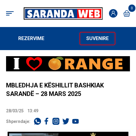
0
REZERVIME
SUVENIRE
MBLEDHJA E KËSHILLIT BASHKIAK
SARANDË – 28 MARS 2025
28/03/25
13:49
Shperndaje: