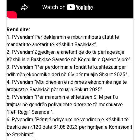
Rend dite:
1. P/vendim“Për deklarimin e mbarimit para afatit të
mandatit të anëtarit të Këshillit Bashkiak”.
2. P/vendim“Zgjedhjen e anëtarit që do të përfaqësojë
Këshillin e Bashkisë Sarandë në Këshillin e Qarkut Vlorë”.
3. P/vendim “Për përdorimin e fondit të kushtëzuar për
ndihmën ekonomike deri në 6% për muajin Shkurt 2025”.
4. P/vendim “Mbi dhënien e ndihmës ekonomike nga të
ardhurat e Bashkisë për muajin Shkurt 2025”.
5. P/vendim “Për miratimin e shtetasen S. M për t’u
trajtuar në qendrën polivalente ditore të të moshuarve
“Feti Rugji” Sarandë ”.
6. P/vendim “Për një ndryshim në vendimin e Këshillit të
Bashkisë nr.120 datë 31.08.2023 për ngritjen e Komisionit
të Strehimit”.