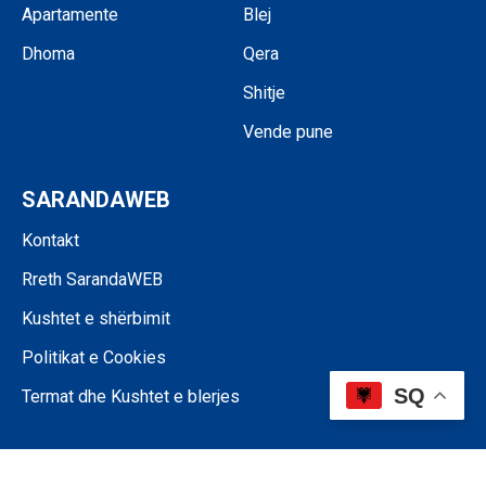
Apartamente
Blej
Dhoma
Qera
Shitje
Vende pune
SARANDAWEB
Kontakt
Rreth SarandaWEB
Kushtet e shërbimit
Politikat e Cookies
SQ
Termat dhe Kushtet e blerjes
©SARANDAWEB - 2024 • Ndalohet riprodhimi i paautorizuar i përmbajtjes