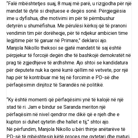
“Falë mbështetjes suaj, 8 muaj më parë, u rizgjodha për një
mandat të dytë si drejtuese e degës sonë. Përgjegjësia
ime u dyfishua, dhe motivimi im për të përmbushur
detyrën u shumëfishua. Me përulësi kërkoj që të pranoni
vendimin tim për dorëheqje, për të ndjekur ambicien time
legjitime për të garuar në Primare,” deklaroi ajo.
Manjola Nikollo theksoi se gjatë mandatit të saj është
përpjekur të forcojë degën dhe të bashkojë demokratët në
prag të zgjedhjeve të ardhshme. Ajo shtoi se kandidatura
për deputete nuk ka qenë kurrë qëllim në vetvete, por një
hap për të kontribuar më tej në forcimin e PD-së dhe
përfaqësimin dinjitoz të Sarandës në politikë.
“Ky është momenti që përfaqësimi ynë të kalojë në një
stad të ri. Jam e bindur se Saranda meriton një
përfaqësim në nivel qendror me dikë që e njeh dhe e
kupton si duhet qytetin dhe hallet e tij,” shtoi ajo.
Në përfundim, Manjola Nikollo u bëri thirrje anëtarëve të
PD-së të mbështesin këtë proces me qytetari dhe maturi,