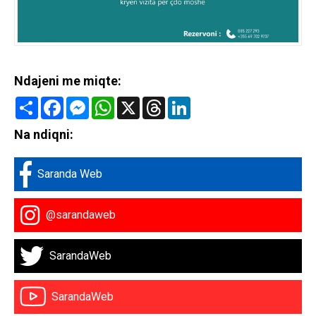
Ndajeni me miqte:
Share
Facebook
Messenger
WhatsApp
X
Threads
LinkedIn
Na ndiqni:
Saranda Web
@sarandaweb
SarandaWeb
SarandaWeb