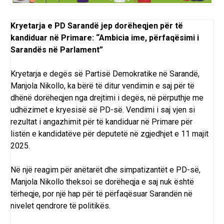
Kryetarja e PD Sarandë jep dorëheqjen për të
kandiduar në Primare: “Ambicia ime, përfaqësimi i
Sarandës në Parlament”
Kryetarja e degës së Partisë Demokratike në Sarandë,
Manjola Nikollo, ka bërë të ditur vendimin e saj për të
dhënë dorëheqjen nga drejtimi i degës, në përputhje me
udhëzimet e kryesisë së PD-së. Vendimi i saj vjen si
rezultat i angazhimit për të kandiduar në Primare për
listën e kandidatëve për deputetë në zgjedhjet e 11 majit
2025.
Në një reagim për anëtarët dhe simpatizantët e PD-së,
Manjola Nikollo theksoi se dorëheqja e saj nuk është
tërheqje, por një hap për të përfaqësuar Sarandën në
nivelet qendrore të politikës.