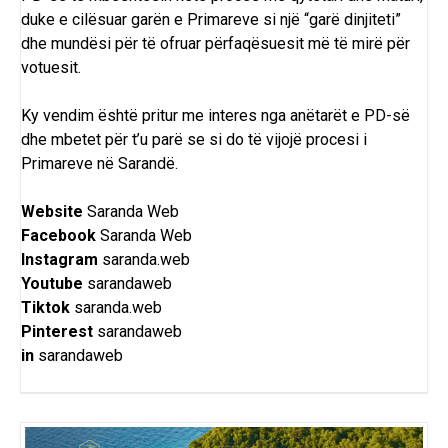
duke e cilësuar garën e Primareve si një “garë dinjiteti”
dhe mundësi për të ofruar përfaqësuesit më të mirë për
votuesit.
Ky vendim është pritur me interes nga anëtarët e PD-së
dhe mbetet për t’u parë se si do të vijojë procesi i
Primareve në Sarandë.
Website
Saranda Web
Facebook
Saranda Web
Instagram
saranda.web
Youtube
sarandaweb
Tiktok
saranda.web
Pinterest
sarandaweb
in
sarandaweb