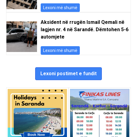
Lexoni më shumë
Aksident në rrugën Ismail Qemali në
lagjen nr. 4 në Sarandë. Dëmtohen 5-6
automjete
Lexoni më shumë
Lexoni postimet e fundit