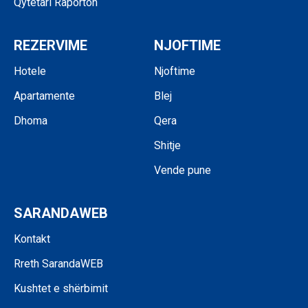
Qytetari Raporton
REZERVIME
NJOFTIME
Hotele
Njoftime
Apartamente
Blej
Dhoma
Qera
Shitje
Vende pune
SARANDAWEB
Kontakt
Rreth SarandaWEB
Kushtet e shërbimit