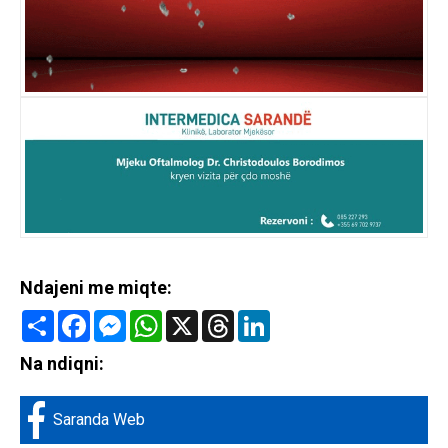
Ndajeni me miqte:
Share
Facebook
Messenger
WhatsApp
X
Threads
LinkedIn
Na ndiqni:
Saranda Web