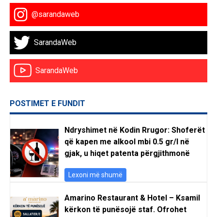
@sarandaweb
SarandaWeb
SarandaWeb
POSTIMET E FUNDIT
Ndryshimet në Kodin Rrugor: Shoferët
që kapen me alkool mbi 0.5 gr/l në
gjak, u hiqet patenta përgjithmonë
Lexoni më shumë
Amarino Restaurant & Hotel – Ksamil
kërkon të punësojë staf. Ofrohet