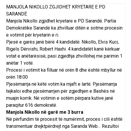
MANJOLA NIKOLLO ZGJIDHET KRYETARE E PD
SARANDË
Manjola Nikollo zgjidhet kryetare e PD Sarandë. Partia
Demokratike Sarandë ka zhvilluar ditën e sotme procesin
e votimit për kryetarin e ri.
Pjesë e garës janë bërë 4 kandidatë: Nikollo, Elvis Kuci,
Rigels Dërvishi, Robert Haxhi. 4 kandidatët kanë kërkuar
votat e anëtarësisë, pasi zgjedhja zhvillohej me parimin 1
anëtar 1 votë.
Procesi i votimit ka filluar në orën 8 dhe është mbyllur në
orën 18:00
Pjesëmarrja në këtë votim ka mjaft e lartë. Pjesëmarrja
tejkaloi edhe pjesëmarrjen për zgjedhjen e
Bashës
në
muajin korrik. Në votimin e sotëm përpara kutive janë
paraqitur 616 demokratë.
Manjola Nikollo në garë me 3 burra
Në
përfundim
të
procesit të numërimit
, proces i cili është
transmentuar drejktpërdrejt nga Saranda Web… Rezultoi