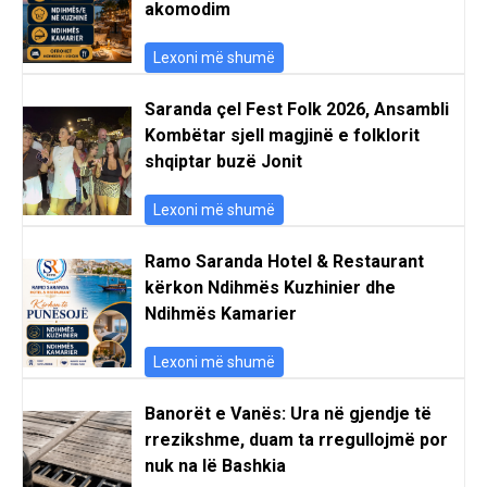
akomodim
Lexoni më shumë
Saranda çel Fest Folk 2026, Ansambli
Kombëtar sjell magjinë e folklorit
shqiptar buzë Jonit
Lexoni më shumë
Ramo Saranda Hotel & Restaurant
kërkon Ndihmës Kuzhinier dhe
Ndihmës Kamarier
Lexoni më shumë
Banorët e Vanës: Ura në gjendje të
rrezikshme, duam ta rregullojmë por
nuk na lë Bashkia