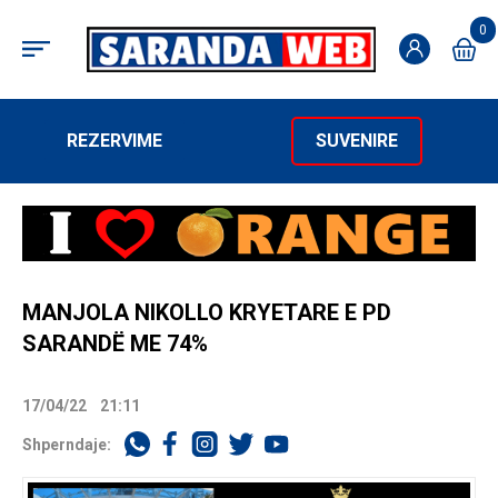
0
REZERVIME
SUVENIRE
MANJOLA NIKOLLO KRYETARE E PD
SARANDË ME 74%
17/04/22
21:11
Shperndaje: