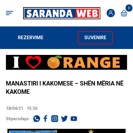
0
REZERVIME
SUVENIRE
MANASTIRI I KAKOMESE – SHËN MËRIA NË
KAKOME
18/04/21
15:36
Shperndaje: