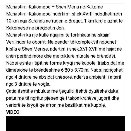
Manastiri i Kakomese – Shën Mëria në Kakome
Manastiri i Kakomese, ndërtim i shek.XVIII, ndodhet rreth
10 km nga Saranda në rugën e Bregut, 1 km larg plazhit të
Kakomese ne bregdetin Jon.
Manastiri ka një kullë ngujimi të fortifikuar në skajin
Verilindor të oborrit. Në qëndër të kompleksit ndodhet
kisha e Shën Mërisë, ndërtim i shek.XVI-XVII me hajat në
anën perëndimore dhe me pikturë murale në brëndësi.
Naosi është i tipit në formë kryqi me kupolë, triabsidal me
dimesione të brendëshme 6,80 x 3,70 m. Naosi ndriçohet
nga 4 dritare në absidat anësore, ndërsa ambjenti i altarit
nga 3 dritare të vogla.
Çatia është e mbuluar me tjegulla, është dyujëshe duke
patur më të ngritur pjesën që i takon krahëve jugorë dhe
veriorë te kryqit qe afron me bazilikat me kupolë.
VIDEO