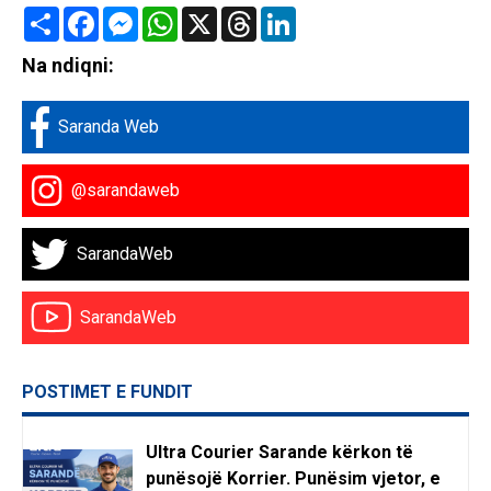
Share
Facebook
Messenger
WhatsApp
X
Threads
LinkedIn
Na ndiqni:
Saranda Web
@sarandaweb
SarandaWeb
SarandaWeb
POSTIMET E FUNDIT
Ultra Courier Sarande kërkon të
punësojë Korrier. Punësim vjetor, e