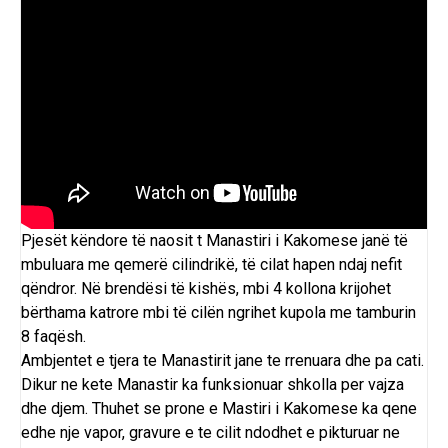
Pjesët këndore të naosit t Manastiri i Kakomese janë të
mbuluara me qemerë cilindrikë, të cilat hapen ndaj nefit
qëndror. Në brendësi të kishës, mbi 4 kollona krijohet
bërthama katrore mbi të cilën ngrihet kupola me tamburin
8 faqësh.
Ambjentet e tjera te Manastirit jane te rrenuara dhe pa cati.
Dikur ne kete Manastir ka funksionuar shkolla per vajza
dhe djem. Thuhet se prone e Mastiri i Kakomese ka qene
edhe nje vapor, gravure e te cilit ndodhet e pikturuar ne