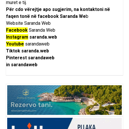
muret e tij.
Për cdo vërejtje apo sugjerim, na kontaktoni në
faqen tonë në facebook
Saranda We
b
Website
Saranda Web
Facebook
Saranda Web
Instagram
saranda.web
Youtube
sarandaweb
Tiktok
saranda.web
Pinterest
sarandaweb
in
sarandaweb