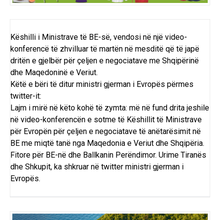
Këshilli i Ministrave të BE-së, vendosi në një video-
konferencë të zhvilluar të martën në mesditë që të japë
dritën e gjelbër për çeljen e negociatave me Shqipërinë
dhe Maqedoninë e Veriut.
Këtë e bëri të ditur ministri gjerman i Evropës përmes
twitter-it:
Lajm i mirë në këto kohë të zymta: më në fund drita jeshile
në video-konferencën e sotme të Këshillit të Ministrave
për Evropën për çeljen e negociatave të anëtarësimit në
BE me miqtë tanë nga Maqedonia e Veriut dhe Shqipëria.
Fitore për BE-në dhe Ballkanin Perëndimor. Urime Tiranës
dhe Shkupit, ka shkruar në twitter ministri gjerman i
Evropës.