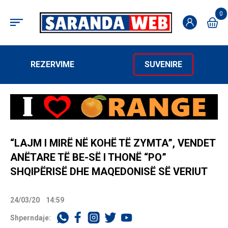
0
REZERVIME
SUVENIRE
“LAJM I MIRË NË KOHË TË ZYMTA”, VENDET
ANËTARE TË BE-SË I THONË “PO”
SHQIPËRISË DHE MAQEDONISË SË VERIUT
24/03/20
14:59
Shperndaje: