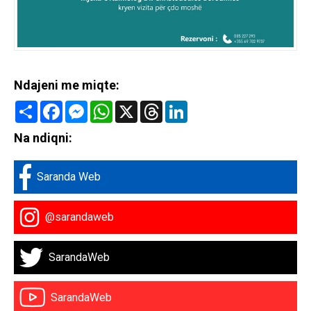
Ndajeni me miqte:
Share
Facebook
Messenger
WhatsApp
X
Threads
LinkedIn
Na ndiqni:
Saranda Web
@sarandaweb
SarandaWeb
SarandaWeb