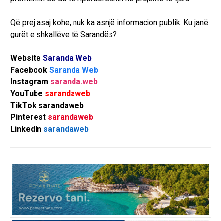
Që prej asaj kohe, nuk ka asnjë informacion publik: Ku janë
gurët e shkallëve të Sarandës?
Website
Saranda Web
Facebook
Saranda Web
Instagram
saranda.web
YouTube
sarandaweb
TikTok
sarandaweb
Pinterest
sarandaweb
LinkedIn
sarandaweb