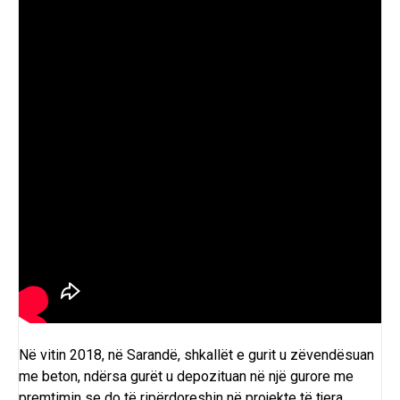
Në vitin 2018, në Sarandë, shkallët e gurit u zëvendësuan
me beton, ndërsa gurët u depozituan në një gurore me
premtimin se do të ripërdoreshin në projekte të tjera.