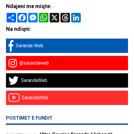
Ndajeni me miqte:
Share
Facebook
Messenger
WhatsApp
X
Threads
LinkedIn
Na ndiqni:
Saranda Web
@sarandaweb
SarandaWeb
SarandaWeb
POSTIMET E FUNDIT