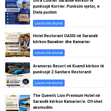
Ultra Courier Sarande kërkon të
punësojë Korrier. Punësim vjetor, e
Diela pushim
Lexoni më shumë
Hotel Restorant OASIS në Sarandë
kërkon Banakier dhe Kamarier
Lexoni më shumë
Arameras Resort në Ksamil kërkon të
punësojë 2 Sanitare Restoranti
Lexoni më shumë
The Queen’s Lion Premium Hotel në
Sarandë kërkon Kamarier/e. Ofrohet
akomodim