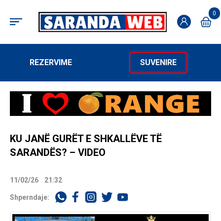
0
REZERVIME
SUVENIRE
KU JANË GURËT E SHKALLËVE TË
SARANDËS? – VIDEO
11/02/26
21:32
Shperndaje: