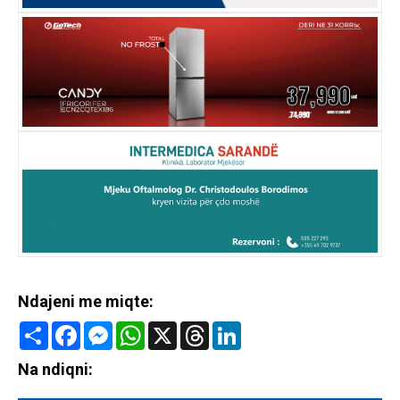
Ndajeni me miqte:
Share
Facebook
Messenger
WhatsApp
X
Threads
LinkedIn
Na ndiqni: