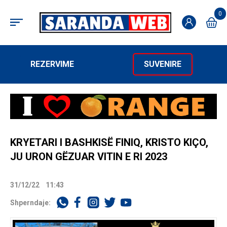
0
REZERVIME
SUVENIRE
KRYETARI I BASHKISË FINIQ, KRISTO KIÇO,
JU URON GËZUAR VITIN E RI 2023
31/12/22
11:43
Shperndaje: