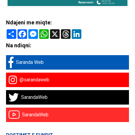
Ndajeni me miqte:
Share
Facebook
Messenger
WhatsApp
X
Threads
LinkedIn
Na ndiqni:
Saranda Web
@sarandaweb
SarandaWeb
SarandaWeb