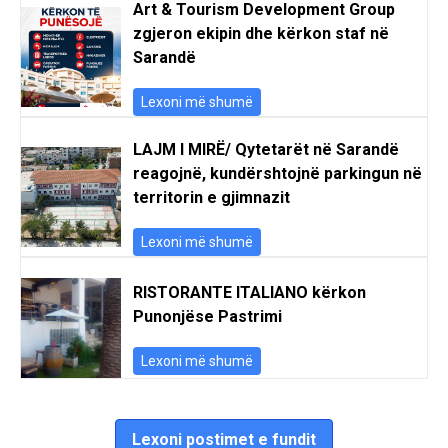
Art & Tourism Development Group
zgjeron ekipin dhe kërkon staf në
Sarandë
Lexoni më shumë
LAJM I MIRË/ Qytetarët në Sarandë
reagojnë, kundërshtojnë parkingun në
territorin e gjimnazit
Lexoni më shumë
RISTORANTE ITALIANO kërkon
Punonjëse Pastrimi
Lexoni më shumë
Lexoni postimet e fundit