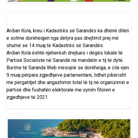
.
Ardian Kola, kreu i Kadastrës së Sarandës ka dhënë ditën
e sotme dorëheqjen nga detyra pas drejtimit prej më
shumë se 14 muaj të Kadastrës së Sarandës.
Ardian Kola është njëherësh drejtues i degës lokale të
Partisë Socialiste në Sarandë në mandatin e tij të dytë.
Burime të Saranda Web mësojnë se dorëheqja, e cila vjen
9 muaj përpara zgjedhjeve parlamentare, lidhet pikërisht
me përgatitjet dhe angazhimin total të tij në organizimin e
partisë dhe fushatën elektorale me synim fitoren e
zgjedhjeve të 2021.