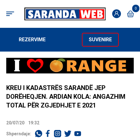
0
REZERVIME
SUVENIRE
KREU I KADASTRËS SARANDË JEP
DORËHEQJEN. ARDIAN KOLA: ANGAZHIM
TOTAL PËR ZGJEDHJET E 2021
20/07/20
19:32
Shperndaje: