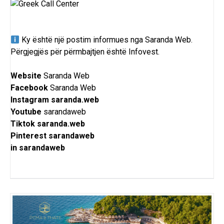
Ky është një postim informues nga Saranda Web.
Përgjegjës për përmbajtjen është Infovest.
Website
Saranda Web
Facebook
Saranda Web
Instagram
saranda.web
Youtube
sarandaweb
Tiktok
saranda.web
Pinterest
sarandaweb
in
sarandaweb