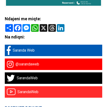
Ndajeni me miqte:
Share
Facebook
Messenger
WhatsApp
X
Threads
LinkedIn
Na ndiqni:
Saranda Web
@sarandaweb
SarandaWeb
SarandaWeb