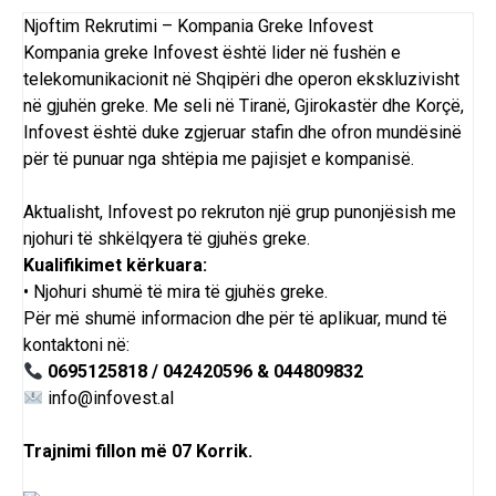
Njoftim Rekrutimi – Kompania Greke Infovest
Kompania greke Infovest është lider në fushën e
telekomunikacionit në Shqipëri dhe operon ekskluzivisht
në gjuhën greke. Me seli në Tiranë, Gjirokastër dhe Korçë,
Infovest është duke zgjeruar stafin dhe ofron mundësinë
për të punuar nga shtëpia me pajisjet e kompanisë.
Aktualisht, Infovest po rekruton një grup punonjësish me
njohuri të shkëlqyera të gjuhës greke.
Kualifikimet kërkuara:
• Njohuri shumë të mira të gjuhës greke.
Për më shumë informacion dhe për të aplikuar, mund të
kontaktoni në:
0695125818 / 042420596 & 044809832
info@infovest.al
Trajnimi fillon më 07 Korrik.