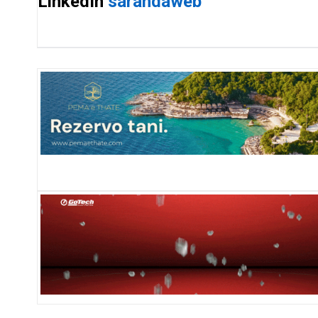
LinkedIn
sarandaweb