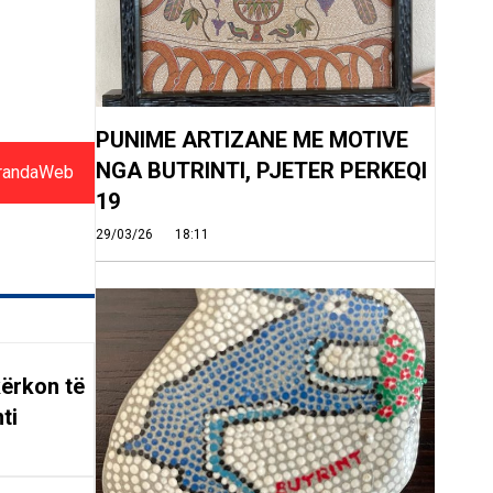
PUNIME ARTIZANE ME MOTIVE
NGA BUTRINTI, PJETER PERKEQI
randaWeb
19
29/03/26
18:11
ërkon të
ti