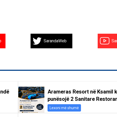
b
SarandaWeb
Sa
andë
Arameras Resort në Ksamil k
punësojë 2 Sanitare Restoran
Lexoni më shumë