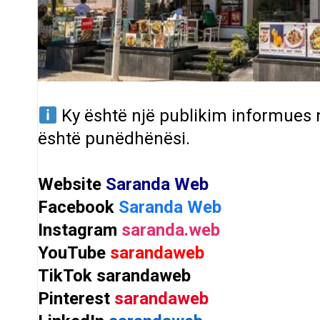
Ky është një publikim informues
është punëdhënësi.
Website
Saranda Web
Facebook
Saranda Web
Instagram
saranda.web
YouTube
sarandaweb
TikTok
sarandaweb
Pinterest
sarandaweb