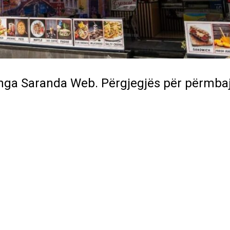
 nga
Saranda Web
. Përgjegjës për përmba