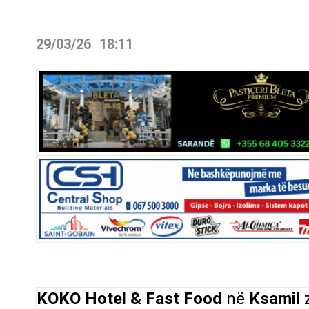
29/03/26
18:11
KOKO Hotel & Fast Food
në
Ksamil
z