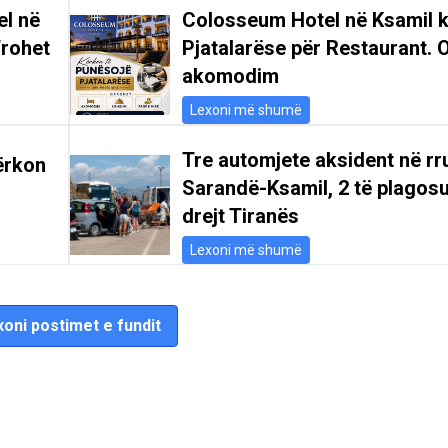
el në
Colosseum Hotel në Ksamil 
frohet
Pjatalarëse për Restaurant. 
akomodim
Lexoni më shumë
Tre automjete aksident në r
ërkon
Sarandë-Ksamil, 2 të plagosu
drejt Tiranës
Lexoni më shumë
oni postimet e fundit