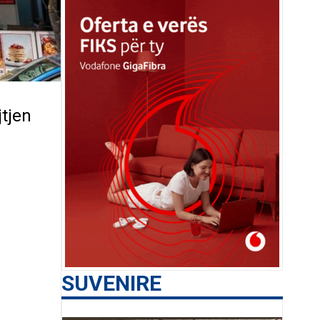
jtjen
SUVENIRE