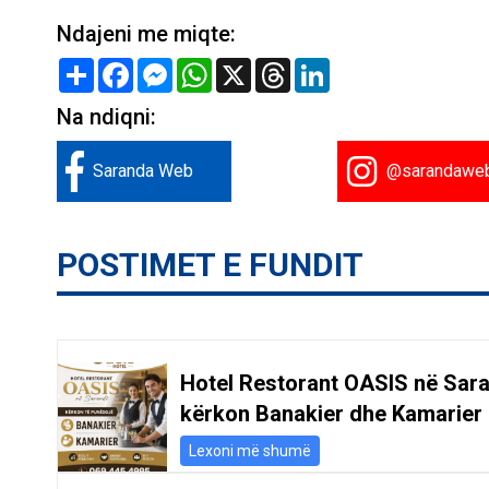
Ndajeni me miqte:
Share
Facebook
Messenger
WhatsApp
X
Threads
LinkedIn
Na ndiqni:
Saranda Web
@sarandawe
POSTIMET E FUNDIT
Hotel Restorant OASIS në Sar
kërkon Banakier dhe Kamarier
Lexoni më shumë