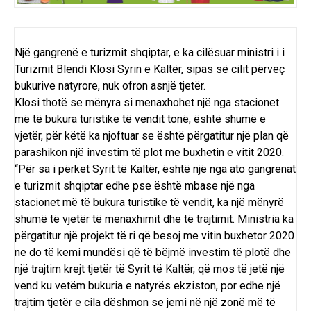
Një gangrenë e turizmit shqiptar, e ka cilësuar ministri i i
Turizmit Blendi Klosi Syrin e Kaltër, sipas së cilit përveç
bukurive natyrore, nuk ofron asnjë tjetër.
Klosi thotë se mënyra si menaxhohet një nga stacionet
më të bukura turistike të vendit tonë, është shumë e
vjetër, për këtë ka njoftuar se është përgatitur një plan që
parashikon një investim të plot me buxhetin e vitit 2020.
“Për sa i përket Syrit të Kaltër, është një nga ato gangrenat
e turizmit shqiptar edhe pse është mbase një nga
stacionet më të bukura turistike të vendit, ka një mënyrë
shumë të vjetër të menaxhimit dhe të trajtimit. Ministria ka
përgatitur një projekt të ri që besoj me vitin buxhetor 2020
ne do të kemi mundësi që të bëjmë investim të plotë dhe
një trajtim krejt tjetër të Syrit të Kaltër, që mos të jetë një
vend ku vetëm bukuria e natyrës ekziston, por edhe një
trajtim tjetër e cila dëshmon se jemi në një zonë më të