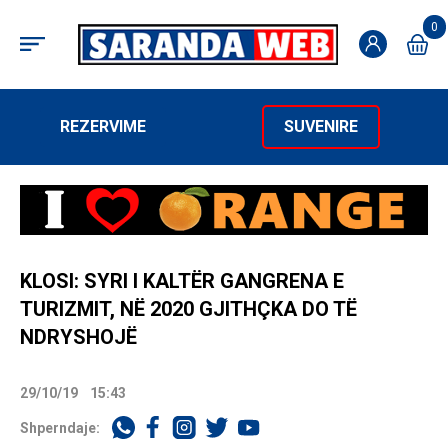
0
REZERVIME
SUVENIRE
KLOSI: SYRI I KALTËR GANGRENA E
TURIZMIT, NË 2020 GJITHÇKA DO TË
NDRYSHOJË
29/10/19
15:43
Shperndaje: