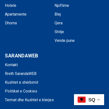
Hotele
Njoftime
Apartamente
Blej
Dhoma
Qera
Shitje
Vende pune
SARANDAWEB
Kontakt
Rreth SarandaWEB
Kushtet e shërbimit
Politikat e Cookies
SQ
Termat dhe Kushtet e blerjes