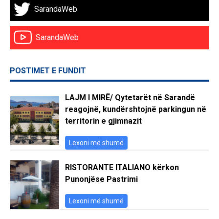
SarandaWeb
SarandaWeb
POSTIMET E FUNDIT
LAJM I MIRË/ Qytetarët në Sarandë
reagojnë, kundërshtojnë parkingun në
territorin e gjimnazit
Lexoni më shumë
RISTORANTE ITALIANO kërkon
Punonjëse Pastrimi
Lexoni më shumë