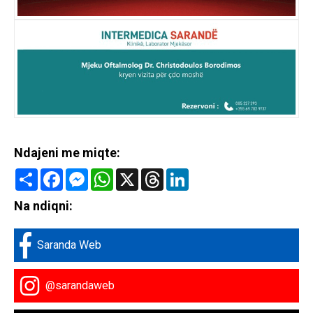
Ndajeni me miqte:
Share
Facebook
Messenger
WhatsApp
X
Threads
LinkedIn
Na ndiqni:
Saranda Web
@sarandaweb