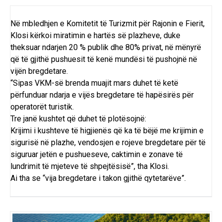
Në mbledhjen e Komitetit të Turizmit për Rajonin e Fierit,
Klosi kërkoi miratimin e hartës së plazheve, duke
theksuar ndarjen 20 % publik dhe 80% privat, në mënyrë
që të gjithë pushuesit të kenë mundësi të pushojnë në
vijën bregdetare.
“Sipas VKM-së brenda muajit mars duhet të ketë
përfunduar ndarja e vijës bregdetare të hapësirës për
operatorët turistik.
Tre janë kushtet që duhet të plotësojnë:
Krijimi i kushteve të higjienës që ka të bëjë me krijimin e
sigurisë në plazhe, vendosjen e rojeve bregdetare për të
siguruar jetën e pushueseve, caktimin e zonave të
lundrimit të mjeteve të shpejtësisë”, tha Klosi.
Ai tha se “vija bregdetare i takon gjithë qytetarëve”.