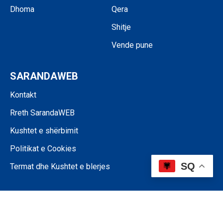
Dhoma
Qera
Shitje
Vende pune
SARANDAWEB
Kontakt
Rreth SarandaWEB
Kushtet e shërbimit
Politikat e Cookies
SQ
Termat dhe Kushtet e blerjes
©SARANDAWEB - 2024 • Ndalohet riprodhimi i paautorizuar i përmbajtjes
së kësaj faqeje.