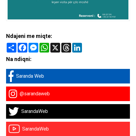
Ndajeni me miqte:
Share
Facebook
Messenger
WhatsApp
X
Threads
LinkedIn
Na ndiqni:
Saranda Web
@sarandaweb
SarandaWeb
SarandaWeb