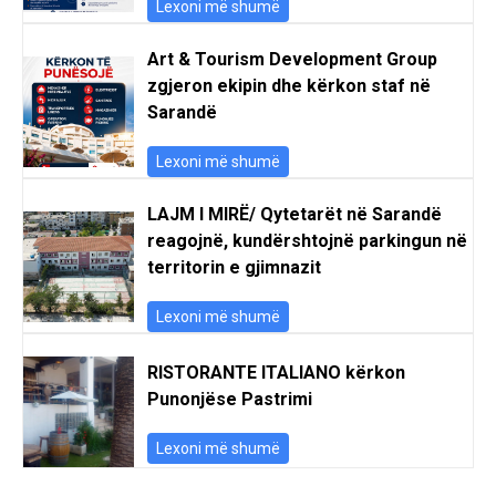
Lexoni më shumë
Art & Tourism Development Group
zgjeron ekipin dhe kërkon staf në
Sarandë
Lexoni më shumë
LAJM I MIRË/ Qytetarët në Sarandë
reagojnë, kundërshtojnë parkingun në
territorin e gjimnazit
Lexoni më shumë
RISTORANTE ITALIANO kërkon
Punonjëse Pastrimi
Lexoni më shumë