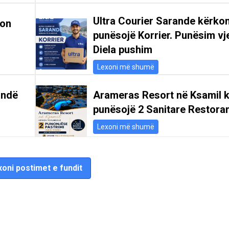
Ultra Courier Sarande kërkon
kon
punësojë Korrier. Punësim vje
Diela pushim
Lexoni më shumë
andë
Arameras Resort në Ksamil k
punësojë 2 Sanitare Restoran
Lexoni më shumë
oni postimet e fundit