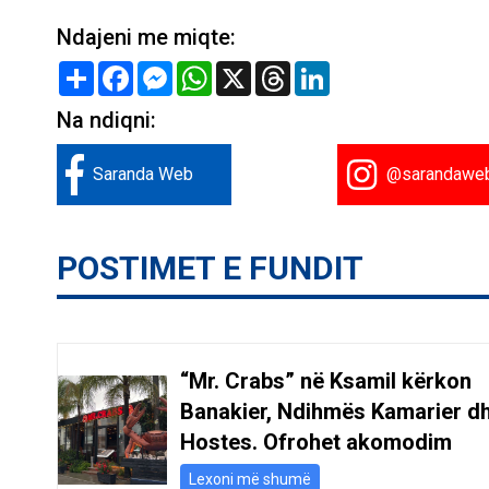
Ndajeni me miqte:
Share
Facebook
Messenger
WhatsApp
X
Threads
LinkedIn
Na ndiqni:
Saranda Web
@sarandawe
POSTIMET E FUNDIT
“Mr. Crabs” në Ksamil kërkon
Banakier, Ndihmës Kamarier d
Hostes. Ofrohet akomodim
Lexoni më shumë