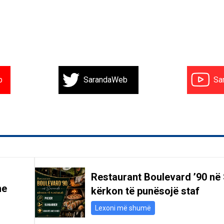
b
SarandaWeb
Sa
Restaurant Boulevard ’90 në
he
kërkon të punësojë staf
Lexoni më shumë