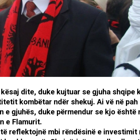
 kësaj dite, duke kujtuar se gjuha shqipe 
itetit kombëtar ndër shekuj. Ai vë në pah 
in e gjuhës, duke përmendur se kjo është 
n e Flamurit.
t të reflektojnë mbi rëndësinë e investimit