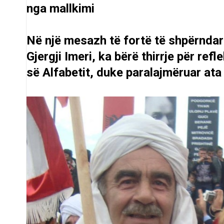
nga mallkimi
Në një mesazh të fortë të shpërndarë 
Gjergji Imeri, ka bërë thirrje për re
së Alfabetit, duke paralajmëruar ata 