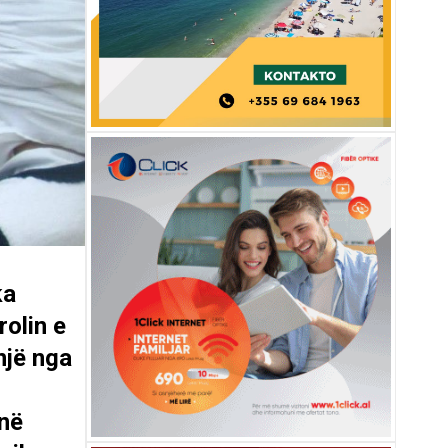
ka
rolin e
një nga
 në