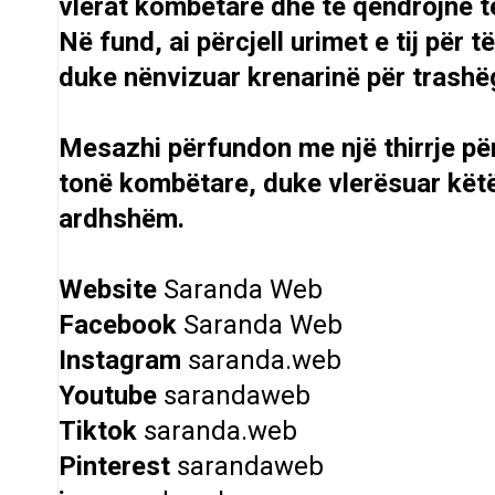
vlerat kombëtare dhe të qëndrojnë t
Në fund, ai përcjell urimet e tij për
duke nënvizuar krenarinë për trashëg
Mesazhi përfundon me një thirrje pë
tonë kombëtare, duke vlerësuar këtë 
ardhshëm.
Website
Saranda Web
Facebook
Saranda Web
Instagram
saranda.web
Youtube
sarandaweb
Tiktok
saranda.web
Pinterest
sarandaweb