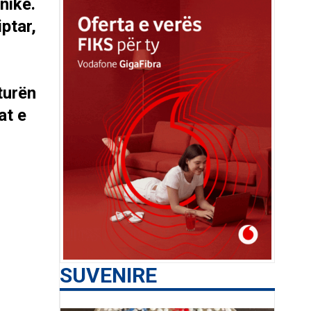
nike.
ptar,
turën
at e
SUVENIRE