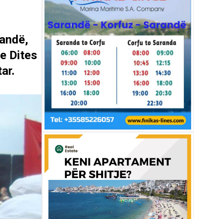
randë,
 e Dites
ar.