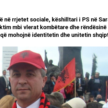
në rrjetet sociale, këshilltari i PS në Sa
flektim mbi vlerat kombëtare dhe rëndësinë
që mohojnë identitetin dhe unitetin shqipt