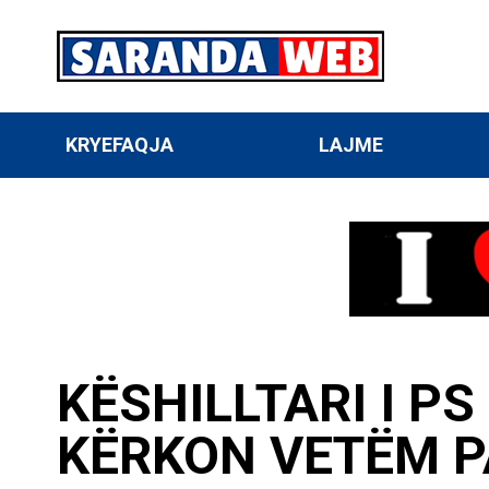
KRYEFAQJA
LAJME
KËSHILLTARI I P
KËRKON VETËM P