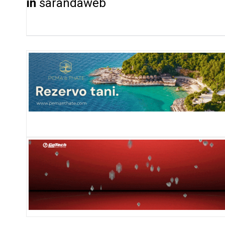
in
sarandaweb