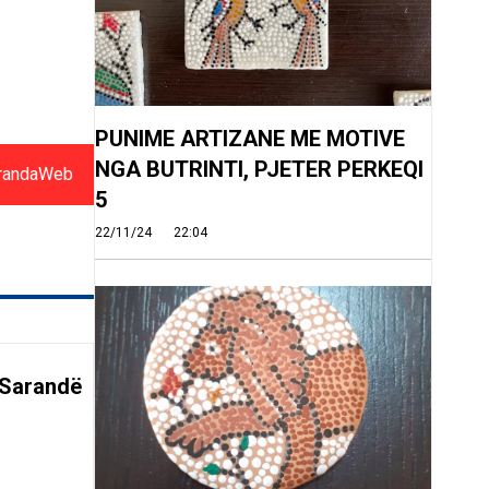
PUNIME ARTIZANE ME MOTIVE
NGA BUTRINTI, PJETER PERKEQI
randaWeb
5
22/11/24
22:04
 Sarandë