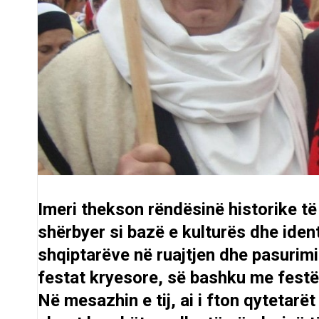
Imeri thekson rëndësinë historike të
shërbyer si bazë e kulturës dhe ident
shqiptarëve në ruajtjen dhe pasurim
festat kryesore, së bashku me festë
Në mesazhin e tij, ai i fton qytetarë