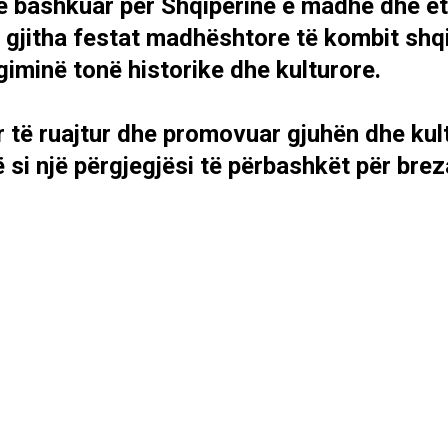
ë bashkuar për Shqipërinë e madhe dhe et
 të gjitha festat madhështore të kombit shqi
iminë tonë historike dhe kulturore.
r të ruajtur dhe promovuar gjuhën dhe kul
si një përgjegjësi të përbashkët për brez