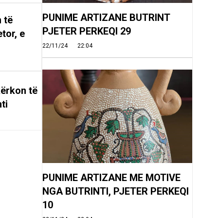
PUNIME ARTIZANE BUTRINT
 të
PJETER PERKEQI 29
tor, e
22/11/24
22:04
ërkon të
ti
PUNIME ARTIZANE ME MOTIVE
NGA BUTRINTI, PJETER PERKEQI
10