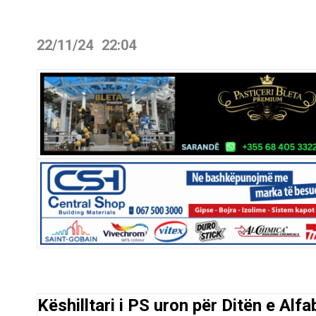
22/11/24
22:04
Këshilltari i PS uron për Ditën e Alf