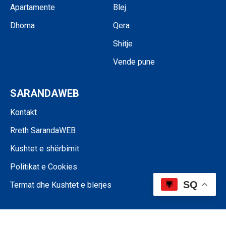
Apartamente
Blej
Dhoma
Qera
Shitje
Vende pune
SARANDAWEB
Kontakt
Rreth SarandaWEB
Kushtet e shërbimit
Politikat e Cookies
SQ
Termat dhe Kushtet e blerjes
©SARANDAWEB - 2024 • Ndalohet riprodhimi i paautorizuar i përmbajtjes