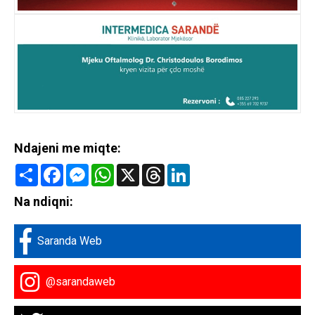
Ndajeni me miqte:
Share
Facebook
Messenger
WhatsApp
X
Threads
LinkedIn
Na ndiqni:
Saranda Web
@sarandaweb