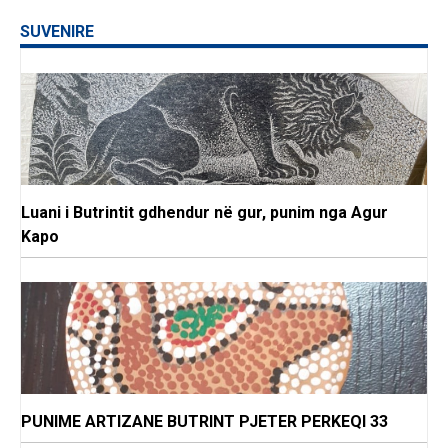
SUVENIRE
Luani i Butrintit gdhendur në gur, punim nga Agur
Kapo
PUNIME ARTIZANE BUTRINT PJETER PERKEQI 33