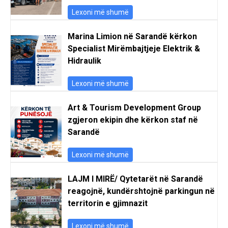
Lexoni më shumë
Marina Limion në Sarandë kërkon
Specialist Mirëmbajtjeje Elektrik &
Hidraulik
Lexoni më shumë
Art & Tourism Development Group
zgjeron ekipin dhe kërkon staf në
Sarandë
Lexoni më shumë
LAJM I MIRË/ Qytetarët në Sarandë
reagojnë, kundërshtojnë parkingun në
territorin e gjimnazit
Lexoni më shumë