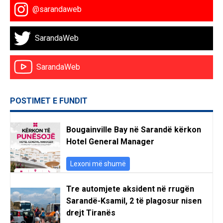
@sarandaweb
SarandaWeb
SarandaWeb
POSTIMET E FUNDIT
Bougainville Bay në Sarandë kërkon
Hotel General Manager
Lexoni më shumë
Tre automjete aksident në rrugën
Sarandë-Ksamil, 2 të plagosur nisen
drejt Tiranës