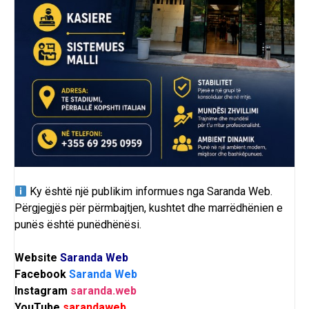
Ky është një publikim informues nga
Saranda Web
.
Përgjegjës për përmbajtjen, kushtet dhe marrëdhënien e
punës është punëdhënësi.
Website
Saranda Web
Facebook
Saranda Web
Instagram
saranda.web
YouTube
sarandaweb