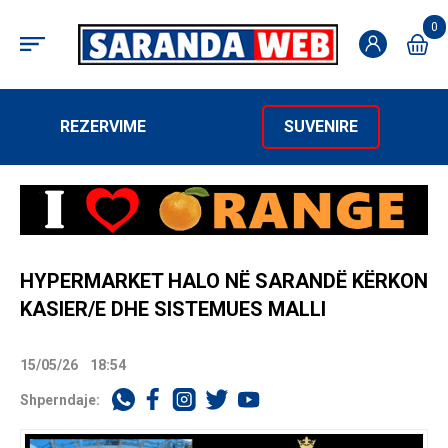
0
REZERVIME
SUVENIRE
HYPERMARKET HALO NË SARANDË KËRKON
KASIER/E DHE SISTEMUES MALLI
15/05/26
18:54
Shperndaje: