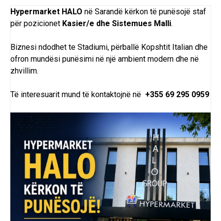
Hypermarket HALO
në Sarandë
kërkon
të
punësojë
staf
për pozicionet
Kasier/e dhe Sistemues Malli
.
Biznesi ndodhet te Stadiumi, përballë Kopshtit Italian dhe
ofron mundësi punësimi në një ambient modern dhe në
zhvillim.
Të interesuarit mund të kontaktojnë në
+355 69 295 0959