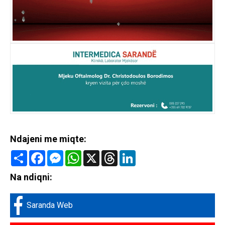
Ndajeni me miqte:
Share
Facebook
Messenger
WhatsApp
X
Threads
LinkedIn
Na ndiqni:
Saranda Web